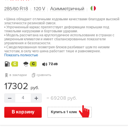
285/60 R18
120
V
Асимметричный
• Шина обладает отличными ходовыми качествами благодаря высокой
эластичности резиновой смеси.
• Упрочненный каркас препятствует деформации покрышки под
тяжелыми нагрузками и бортовыми ударами.
• Модель рассчитана на круглогодичное использование в странах с
умеренным климатом и имеет сбалансированные показатели
управления и безопасности.
• Смоделированная геометрия блоков разбивает шум по низким
частотам, в силу чего шина работает тише и равномернее.
Показать полностью
C
C
72
dB
в закладки
сравнить
17302
руб.
=
69208 руб.
4
В корзину
Купить в 1 клик