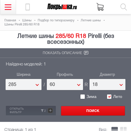
Главная
Шины
Подбор по типоразмеру
Летние шины
Шины Pirelli 285/60 R18
Летние шины
285/60 R18
Pirelli (без
всесезонных)
ПОКАЗАТЬ ОПИСАНИЕ
Найдено моделей: 1
Ширина
Профиль
Диаметр
/
R
285
60
18
Зима
Лето
ОТКРЫТЬ
+
2
ФИЛЬТР
Страница:
1
из 1
Вид: