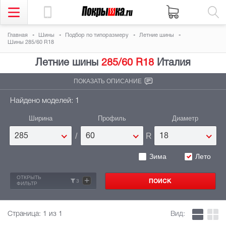
Главная
Шины
Подбор по типоразмеру
Летние шины
Шины 285/60 R18
Летние шины
285/60 R18
Италия
ПОКАЗАТЬ ОПИСАНИЕ
Найдено моделей: 1
Ширина
Профиль
Диаметр
/
R
285
60
18
Зима
Лето
ОТКРЫТЬ
+
3
ФИЛЬТР
Страница:
1
из 1
Вид: