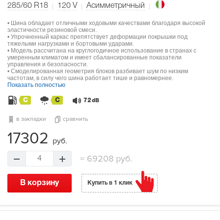
285/60 R18
120
V
Асимметричный
• Шина обладает отличными ходовыми качествами благодаря высокой
эластичности резиновой смеси.
• Упрочненный каркас препятствует деформации покрышки под
тяжелыми нагрузками и бортовыми ударами.
• Модель рассчитана на круглогодичное использование в странах с
умеренным климатом и имеет сбалансированные показатели
управления и безопасности.
• Смоделированная геометрия блоков разбивает шум по низким
частотам, в силу чего шина работает тише и равномернее.
Показать полностью
C
C
72
dB
в закладки
сравнить
17302
руб.
=
69208 руб.
4
В корзину
Купить в 1 клик