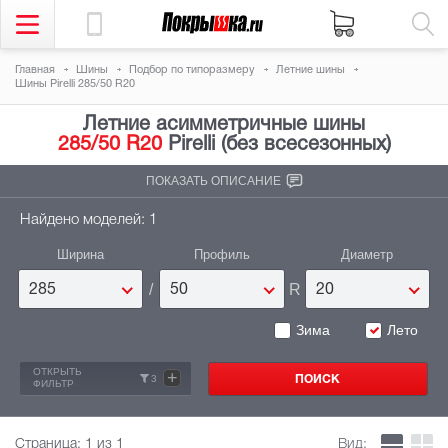
Главная
Шины
Подбор по типоразмеру
Летние шины
Шины Pirelli 285/50 R20
Летние асимметричные шины
285/50 R20
Pirelli (без всесезонных)
ПОКАЗАТЬ ОПИСАНИЕ
Найдено моделей: 1
Ширина
Профиль
Диаметр
/
R
285
50
20
Зима
Лето
ОТКРЫТЬ
+
3
ФИЛЬТР
Страница:
1
из 1
Вид: