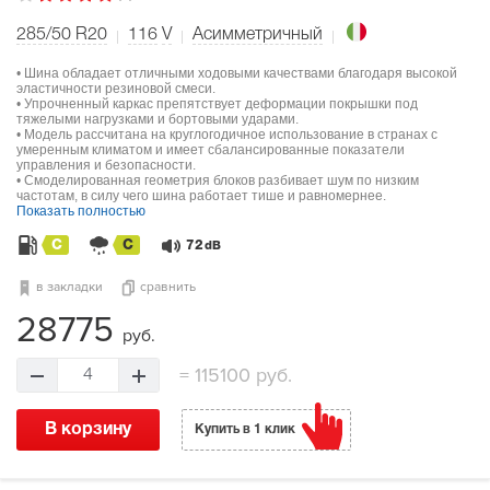
285/50 R20
116
V
Асимметричный
• Шина обладает отличными ходовыми качествами благодаря высокой
эластичности резиновой смеси.
• Упрочненный каркас препятствует деформации покрышки под
тяжелыми нагрузками и бортовыми ударами.
• Модель рассчитана на круглогодичное использование в странах с
умеренным климатом и имеет сбалансированные показатели
управления и безопасности.
• Смоделированная геометрия блоков разбивает шум по низким
частотам, в силу чего шина работает тише и равномернее.
Показать полностью
C
C
72
dB
в закладки
сравнить
28775
руб.
=
115100 руб.
4
В корзину
Купить в 1 клик