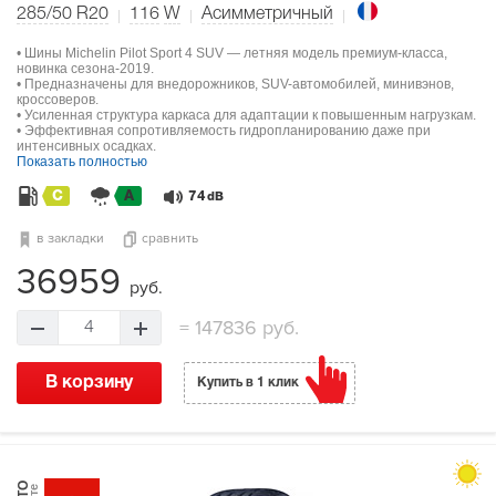
285/50 R20
116
W
Асимметричный
• Шины Michelin Pilot Sport 4 SUV — летняя модель премиум-класса,
новинка сезона-2019.
• Предназначены для внедорожников, SUV-автомобилей, минивэнов,
кроссоверов.
• Усиленная структура каркаса для адаптации к повышенным нагрузкам.
• Эффективная сопротивляемость гидропланированию даже при
интенсивных осадках.
Показать полностью
C
A
74
dB
в закладки
сравнить
36959
руб.
=
147836 руб.
4
В корзину
Купить в 1 клик