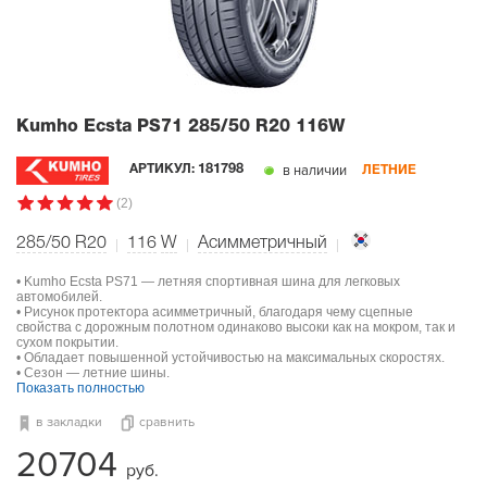
Kumho Ecsta PS71
285/50 R20 116W
в наличии
АРТИКУЛ:
181798
ЛЕТНИЕ
(2)
285/50 R20
116
W
Асимметричный
• Kumho Ecsta PS71 — летняя спортивная шина для легковых
автомобилей.
• Рисунок протектора асимметричный, благодаря чему сцепные
свойства с дорожным полотном одинаково высоки как на мокром, так и
сухом покрытии.
• Обладает повышенной устойчивостью на максимальных скоростях.
• Сезон — летние шины.
Показать полностью
в закладки
сравнить
20704
руб.