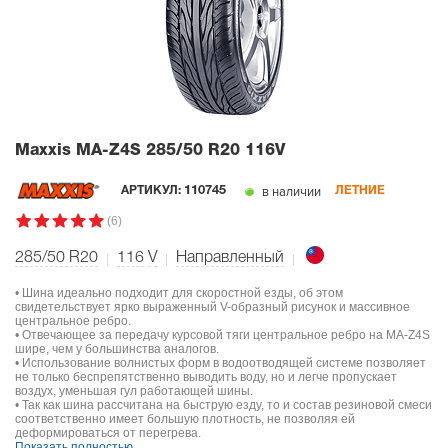
Maxxis MA-Z4S
285/50 R20 116V
в наличии
АРТИКУЛ:
110745
ЛЕТНИЕ
(6)
285/50 R20
116
V
Направленный
• Шина идеально подходит для скоростной езды, об этом
свидетельствует ярко выраженный V-образный рисунок и массивное
центральное ребро.
• Отвечающее за передачу курсовой тяги центральное ребро на MA-Z4S
шире, чем у большинства аналогов.
• Использование волнистых форм в водоотводящей системе позволяет
не только беспрепятственно выводить воду, но и легче пропускает
воздух, уменьшая гул работающей шины.
• Так как шина рассчитана на быструю езду, то и состав резиновой смеси
соответственно имеет большую плотность, не позволяя ей
деформироваться от перегрева.
Показать полностью