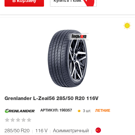
В корзину
Купить в 1 клик
Grenlander L-Zeal56
285/50 R20 116V
3 шт.
АРТИКУЛ:
198357
ЛЕТНИЕ
285/50 R20
116
V
Асимметричный