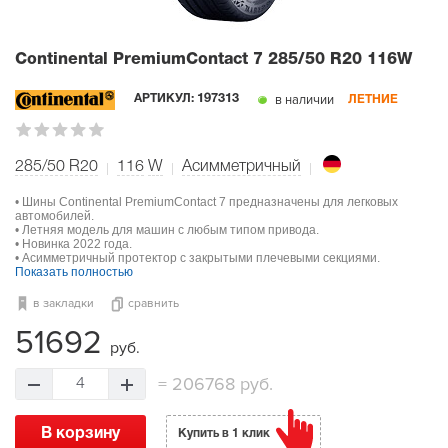
Continental PremiumContact 7
285/50 R20 116W
в наличии
АРТИКУЛ:
197313
ЛЕТНИЕ
285/50 R20
116
W
Асимметричный
• Шины Continental PremiumContact 7 предназначены для легковых
автомобилей.
• Летняя модель для машин с любым типом привода.
• Новинка 2022 года.
• Асимметричный протектор с закрытыми плечевыми секциями.
Показать полностью
в закладки
сравнить
51692
руб.
=
206768 руб.
4
В корзину
Купить в 1 клик