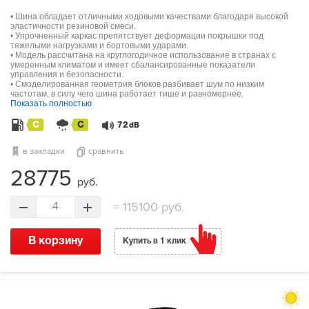
• Шина обладает отличными ходовыми качествами благодаря высокой
эластичности резиновой смеси.
• Упрочненный каркас препятствует деформации покрышки под
тяжелыми нагрузками и бортовыми ударами.
• Модель рассчитана на круглогодичное использование в странах с
умеренным климатом и имеет сбалансированные показатели
управления и безопасности.
• Смоделированная геометрия блоков разбивает шум по низким
частотам, в силу чего шина работает тише и равномернее.
Показать полностью
C
C
72
dB
в закладки
сравнить
28775
руб.
=
115100 руб.
4
В корзину
Купить в 1 клик