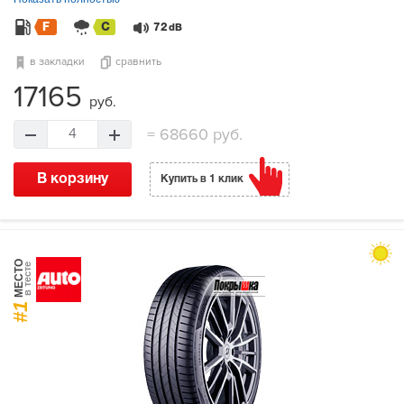
F
C
72
dB
в закладки
сравнить
17165
руб.
=
68660 руб.
4
В корзину
Купить в 1 клик
МЕСТО
в тесте
#1