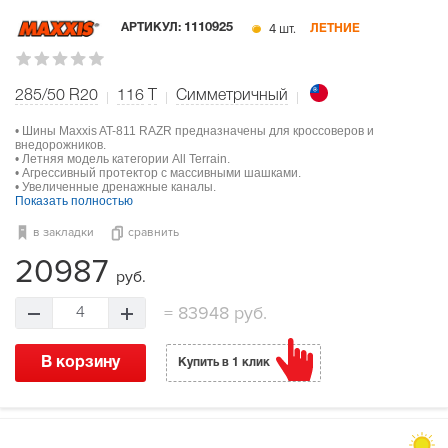
4 шт.
АРТИКУЛ:
1110925
ЛЕТНИЕ
285/50 R20
116
T
Симметричный
• Шины Maxxis AT-811 RAZR предназначены для кроссоверов и
внедорожников.
• Летняя модель категории All Terrain.
• Агрессивный протектор с массивными шашками.
• Увеличенные дренажные каналы.
Показать полностью
в закладки
сравнить
20987
руб.
=
83948 руб.
4
В корзину
Купить в 1 клик