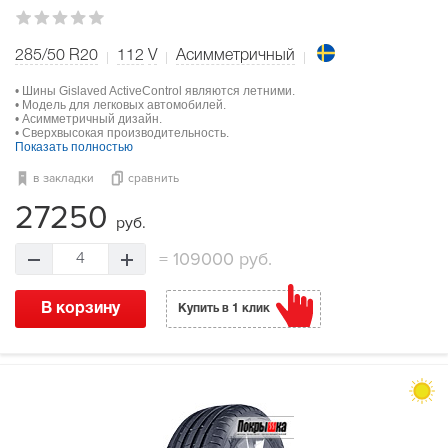
285/50 R20
112
V
Асимметричный
• Шины Gislaved ActiveControl являются летними.
• Модель для легковых автомобилей.
• Асимметричный дизайн.
• Сверхвысокая производительность.
Показать полностью
в закладки
сравнить
27250
руб.
=
109000 руб.
4
В корзину
Купить в 1 клик