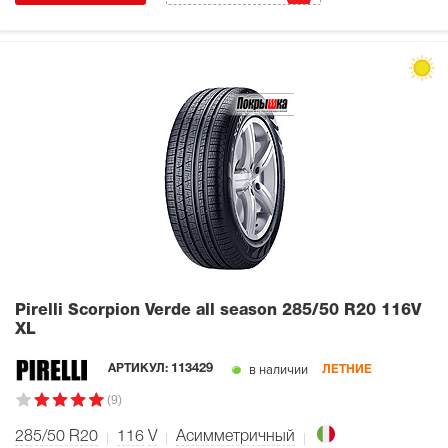
Pirelli Scorpion Verde all season
285/50 R20 116V
XL
в наличии
АРТИКУЛ:
113429
ЛЕТНИЕ
(9)
285/50 R20
116
V
Асимметричный