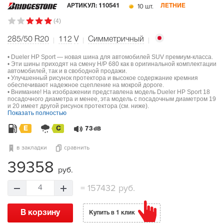
10 шт.
АРТИКУЛ:
110541
ЛЕТНИЕ
(4)
285/50 R20
112
V
Симметричный
• Dueler HP Sport — новая шина для автомобилей SUV премиум-класса.
• Эти шины приходят на смену H/P 680 как в оригинальной комплектации
автомобилей, так и в свободной продажи.
• Улучшенный рисунок протектора и высокое содержание кремния
обеспечивают надежное сцепление на мокрой дороге.
• Внимание! На изображении представлена модель Dueler HP Sport 18
посадочного диаметра и менее, эта модель с посадочным диаметром 19
и 20 имеет другой рисунок протектора (см. ниже).
Показать полностью
E
C
73
dB
в закладки
сравнить
39358
руб.
=
157432 руб.
4
В корзину
Купить в 1 клик