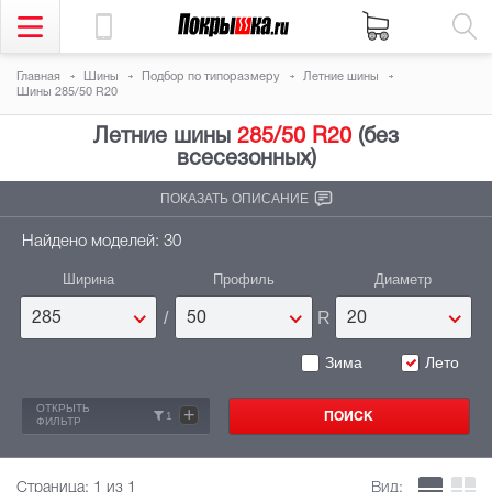
Главная
Шины
Подбор по типоразмеру
Летние шины
Шины 285/50 R20
Летние шины
285/50 R20
(без
всесезонных)
ПОКАЗАТЬ ОПИСАНИЕ
Найдено моделей: 30
Ширина
Профиль
Диаметр
/
R
285
50
20
Зима
Лето
ОТКРЫТЬ
+
1
ФИЛЬТР
Страница:
1
из 1
Вид: