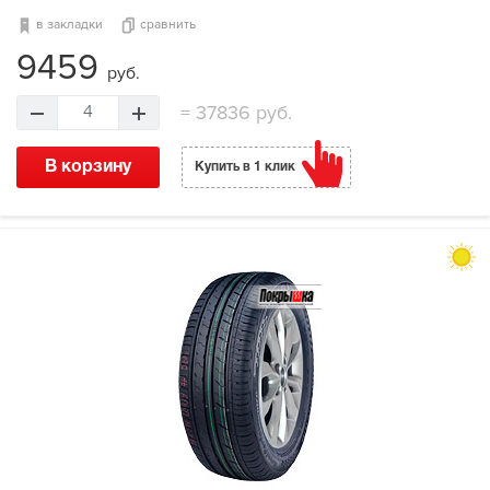
в закладки
сравнить
9459
руб.
=
37836 руб.
4
В корзину
Купить в 1 клик