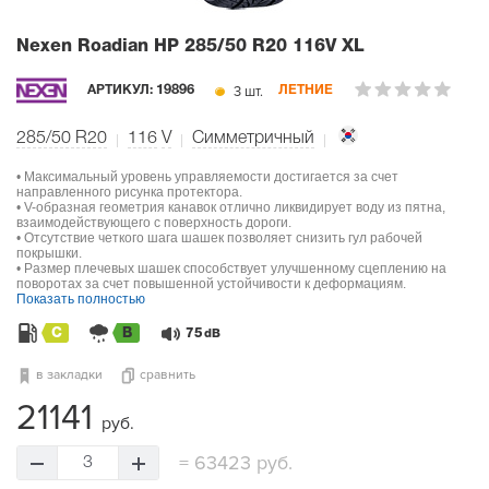
Nexen Roadian HP
285/50 R20 116V XL
3 шт.
АРТИКУЛ:
19896
ЛЕТНИЕ
285/50 R20
116
V
Симметричный
• Максимальный уровень управляемости достигается за счет
направленного рисунка протектора.
• V-образная геометрия канавок отлично ликвидирует воду из пятна,
взаимодействующего с поверхность дороги.
• Отсутствие четкого шага шашек позволяет снизить гул рабочей
покрышки.
• Размер плечевых шашек способствует улучшенному сцеплению на
поворотах за счет повышенной устойчивости к деформациям.
Показать полностью
C
B
75
dB
в закладки
сравнить
21141
руб.
=
63423 руб.
3