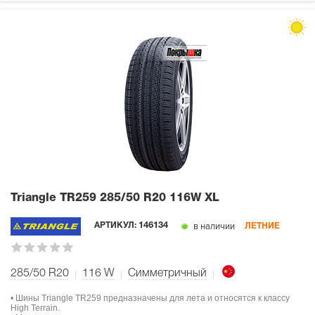
Triangle TR259
285/50 R20 116W XL
в наличии
АРТИКУЛ:
146134
ЛЕТНИЕ
285/50 R20
116
W
Симметричный
• Шины Triangle TR259 предназначены для лета и относятся к классу
High Terrain.