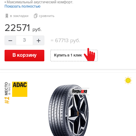
• Максимальный акустический комфорт.
Показать полностью
в закладки
сравнить
22571
руб.
=
67713 руб.
3
В корзину
Купить в 1 клик
МЕСТО
в тесте
#1