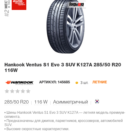
МЕСТО
в тесте
#2
Hankook Ventus S1 Evo 3 SUV K127A
285/50 R20
116W
3 шт.
АРТИКУЛ:
145685
ЛЕТНИЕ
285/50 R20
116
W
Асимметричный
• Шины Hankook Ventus S1 Evo 3 SUV K127A — летняя модель премиум-
сегмента.
• Предназначены для джипов, паркетников, кроссоверов, автомобилей
SUV.
• Высокие скоростные характеристики.