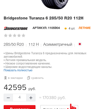
Bridgestone Turanza 6
285/50 R20 112H
4 шт.
АРТИКУЛ:
1105904
ЛЕТНИЕ
285/50 R20
112
H
Асимметричный
• Шины Bridgestone Turanza 6 предназначены для легковых
автомобилей.
• Летняя премиальная модель.
• Низкое сопротивление качению.
• Широкие водоотводящие каналы.
Показать полностью
в закладки
сравнить
42595
руб.
=
170380 руб.
4