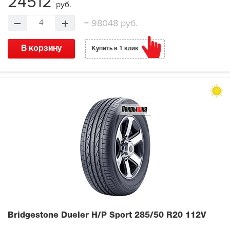
24512
руб.
=
98048 руб.
4
В корзину
Купить в 1 клик
Bridgestone Dueler H/P Sport
285/50 R20 112V