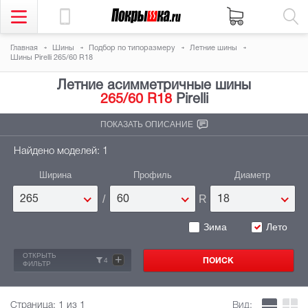
Главная
Шины
Подбор по типоразмеру
Летние шины
Шины Pirelli 265/60 R18
Летние асимметричные шины
265/60 R18
Pirelli
ПОКАЗАТЬ ОПИСАНИЕ
Найдено моделей: 1
Ширина
Профиль
Диаметр
/
R
265
60
18
Зима
Лето
ОТКРЫТЬ
+
4
ФИЛЬТР
Страница:
1
из 1
Вид: