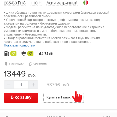
265/60 R18
110
H
Асимметричный
• Шина обладает отличными ходовыми качествами благодаря высокой
эластичности резиновой смеси.
• Упрочненный каркас препятствует деформации покрышки под
тяжелыми нагрузками и бортовыми ударами.
• Модель рассчитана на круглогодичное использование в странах с
умеренным климатом и имеет сбалансированные показатели
управления и безопасности.
• Смоделированная геометрия блоков разбивает шум по низким
частотам, в силу чего шина работает тише и равномернее.
Показать полностью
C
C
72
dB
в закладки
сравнить
13449
руб.
=
53796 руб.
4
В корзину
Купить в 1 клик