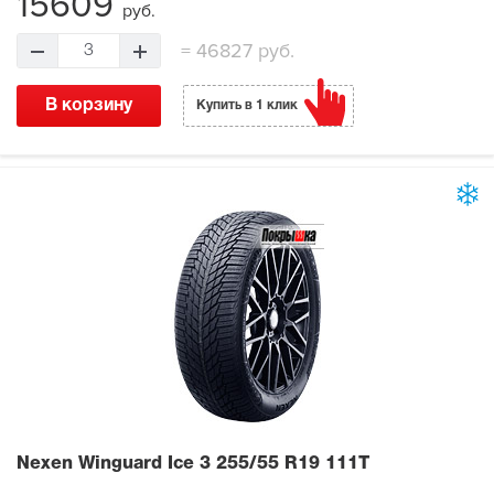
15609
руб.
=
46827 руб.
3
В корзину
Купить в 1 клик
Nexen Winguard Ice 3
255/55 R19 111T