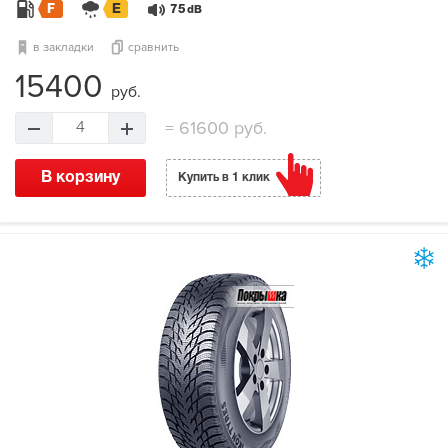
F
E
75
dB
в закладки
сравнить
15400
руб.
=
61600 руб.
4
В корзину
Купить в 1 клик