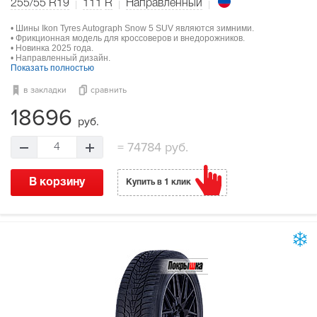
255/55 R19
111
R
Направленный
• Шины Ikon Tyres Autograph Snow 5 SUV являются зимними.
• Фрикционная модель для кроссоверов и внедорожников.
• Новинка 2025 года.
• Направленный дизайн.
Показать полностью
в закладки
сравнить
18696
руб.
=
74784 руб.
4
В корзину
Купить в 1 клик