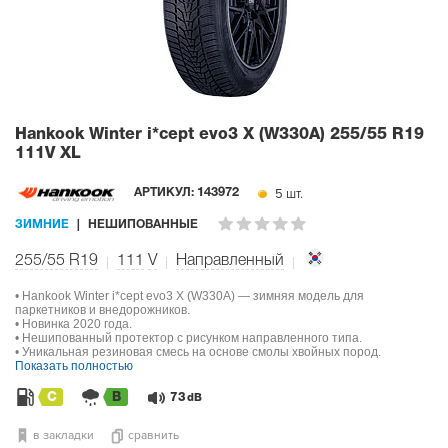
Hankook Winter i*cept evo3 X (W330A)
255/55 R19
111V XL
5 шт.
АРТИКУЛ:
143972
ЗИМНИЕ
НЕШИПОВАННЫЕ
255/55 R19
111
V
Направленный
• Hankook Winter i*cept evo3 X (W330A) — зимняя модель для
паркетников и внедорожников.
• Новинка 2020 года.
• Нешипованный протектор с рисунком направленного типа.
• Уникальная резиновая смесь на основе смолы хвойных пород.
Показать полностью
C
B
73
dB
в закладки
сравнить