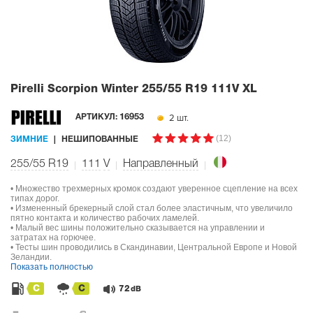
Pirelli Scorpion Winter
255/55 R19 111V XL
2 шт.
АРТИКУЛ:
16953
(12)
ЗИМНИЕ
НЕШИПОВАННЫЕ
255/55 R19
111
V
Направленный
• Множество трехмерных кромок создают уверенное сцепление на всех
типах дорог.
• Измененный брекерный слой стал более эластичным, что увеличило
пятно контакта и количество рабочих ламелей.
• Малый вес шины положительно сказывается на управлении и
затратах на горючее.
• Тесты шин проводились в Скандинавии, Центральной Европе и Новой
Зеландии.
Показать полностью
C
C
72
dB