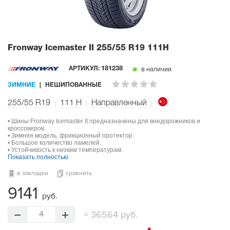
Fronway Icemaster II
255/55 R19 111H
в наличии
АРТИКУЛ:
181238
ЗИМНИЕ
НЕШИПОВАННЫЕ
255/55 R19
111
H
Направленный
• Шины Fronway Icemaster II предназначены для внедорожников и
кроссоверов.
• Зимняя модель, фрикционный протектор.
• Большое количество ламелей.
• Устойчивость к низким температурам.
Показать полностью
в закладки
сравнить
9141
руб.
=
36564 руб.
4