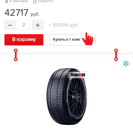
в закладки
сравнить
42717
руб.
=
85434 руб.
2
В корзину
Купить в 1 клик