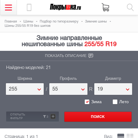
Главная
Шины
Подбор по типоразмеру
Зимние шины
Шины 255/55 R19 без шипов
Зимние направленные
нешипованные шины
255/55 R19
ПОКАЗАТЬ ОПИСАНИЕ
Найдено моделей: 21
Ширина
Профиль
Диаметр
/
R
255
55
19
Зима
Лето
ОТКРЫТЬ
+
3
ФИЛЬТР
Страница:
1
из 1
Вид: