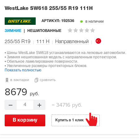
WestLake SW618
255/55 R19 111H
в наличии
АРТИКУЛ:
192536
ЗИМНИЕ
НЕШИПОВАННЫЕ
255/55 R19
111
H
Направленный
• Шины WestLake SW618 устанавливаются на легковые автомобили.
• Зимняя нешипованная модель с направленным протектором.
• Обильное ламелирование поверхности.
• Увеличенные размеры протекторных блоков.
Показать полностью
в закладки
сравнить
8679
руб.
=
34716 руб.
4
В корзину
Купить в 1 клик