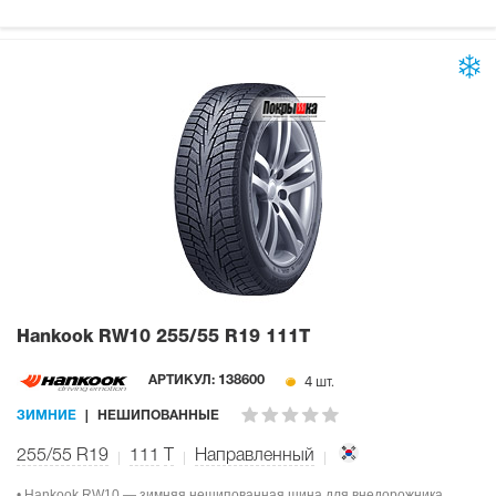
Hankook RW10
255/55 R19 111T
4 шт.
АРТИКУЛ:
138600
ЗИМНИЕ
НЕШИПОВАННЫЕ
255/55 R19
111
T
Направленный
• Hankook RW10 — зимняя нешипованная шина для внедорожника.