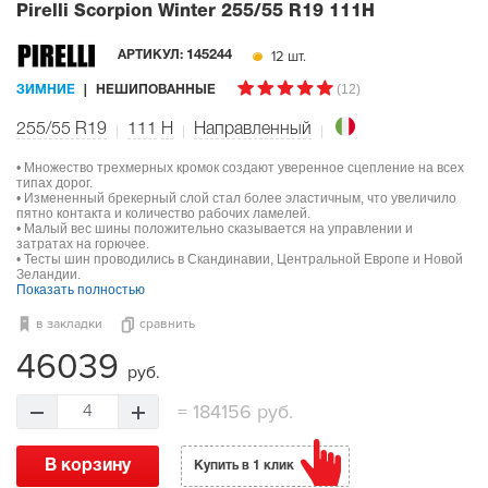
Pirelli Scorpion Winter
255/55 R19 111H
12 шт.
АРТИКУЛ:
145244
(12)
ЗИМНИЕ
НЕШИПОВАННЫЕ
255/55 R19
111
H
Направленный
• Множество трехмерных кромок создают уверенное сцепление на всех
типах дорог.
• Измененный брекерный слой стал более эластичным, что увеличило
пятно контакта и количество рабочих ламелей.
• Малый вес шины положительно сказывается на управлении и
затратах на горючее.
• Тесты шин проводились в Скандинавии, Центральной Европе и Новой
Зеландии.
Показать полностью
в закладки
сравнить
46039
руб.
=
184156 руб.
4
В корзину
Купить в 1 клик