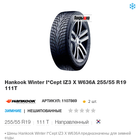
Hankook Winter I*Cept IZ3 X W636A
255/55 R19
111T
2 шт.
АРТИКУЛ:
1107869
ЗИМНИЕ
НЕШИПОВАННЫЕ
255/55 R19
111
T
Направленный
• Шины Hankook Winter I*Cept IZ3 X W636A предназначены для зимней
езды.