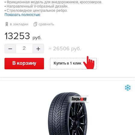
• Фрикционная модель для внедорожников, кроссоверов.
• Направленный V-образный дизайн.
• Стреловидное центральное ребро.
Показать полностью
в закладки
сравнить
13253
руб.
=
26506 руб.
2
В корзину
Купить в 1 клик