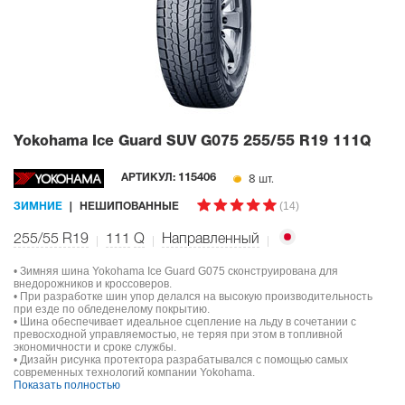
Yokohama Ice Guard SUV G075
255/55 R19 111Q
8 шт.
АРТИКУЛ:
115406
(14)
ЗИМНИЕ
НЕШИПОВАННЫЕ
255/55 R19
111
Q
Направленный
• Зимняя шина Yokohama Ice Guard G075 сконструирована для
внедорожников и кроссоверов.
• При разработке шин упор делался на высокую производительность
при езде по обледенелому покрытию.
• Шина обеспечивает идеальное сцепление на льду в сочетании с
превосходной управляемостью, не теряя при этом в топливной
экономичности и сроке службы.
• Дизайн рисунка протектора разрабатывался с помощью самых
современных технологий компании Yokohama.
Показать полностью