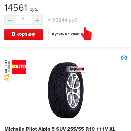
14561
руб.
=
58244 руб.
4
В корзину
Купить в 1 клик
МЕСТО
в тесте
#1
Michelin Pilot Alpin 5 SUV
255/55 R19 111V XL