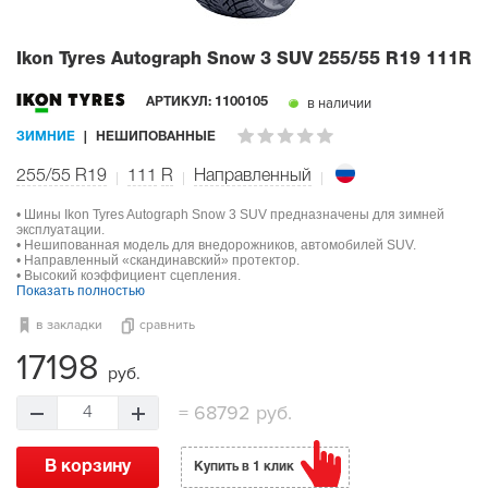
Ikon Tyres Autograph Snow 3 SUV
255/55 R19 111R
в наличии
АРТИКУЛ:
1100105
ЗИМНИЕ
НЕШИПОВАННЫЕ
255/55 R19
111
R
Направленный
• Шины Ikon Tyres Autograph Snow 3 SUV предназначены для зимней
эксплуатации.
• Нешипованная модель для внедорожников, автомобилей SUV.
• Направленный «скандинавский» протектор.
• Высокий коэффициент сцепления.
Показать полностью
в закладки
сравнить
17198
руб.
=
68792 руб.
4
В корзину
Купить в 1 клик