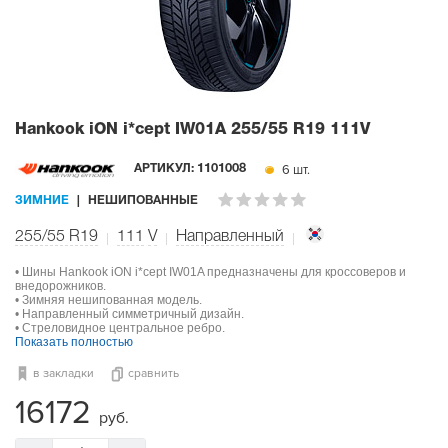
Hankook iON i*cept IW01A
255/55 R19 111V
6 шт.
АРТИКУЛ:
1101008
ЗИМНИЕ
НЕШИПОВАННЫЕ
255/55 R19
111
V
Направленный
• Шины Hankook iON i*cept IW01A предназначены для кроссоверов и
внедорожников.
• Зимняя нешипованная модель.
• Направленный симметричный дизайн.
• Стреловидное центральное ребро.
Показать полностью
в закладки
сравнить
16172
руб.