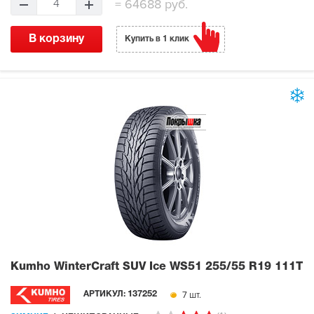
=
64688 руб.
4
В корзину
Купить в 1 клик
Kumho WinterCraft SUV Ice WS51
255/55 R19 111T
7 шт.
АРТИКУЛ:
137252