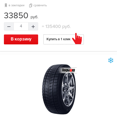
в закладки
сравнить
33850
руб.
=
135400 руб.
4
В корзину
Купить в 1 клик