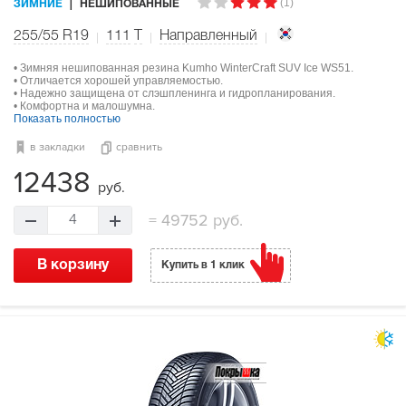
(1)
ЗИМНИЕ
НЕШИПОВАННЫЕ
255/55 R19
111
T
Направленный
• Зимняя нешипованная резина Kumho WinterCraft SUV Ice WS51.
• Отличается хорошей управляемостью.
• Надежно защищена от слэшпленинга и гидропланирования.
• Комфортна и малошумна.
Показать полностью
в закладки
сравнить
12438
руб.
=
49752 руб.
4
В корзину
Купить в 1 клик