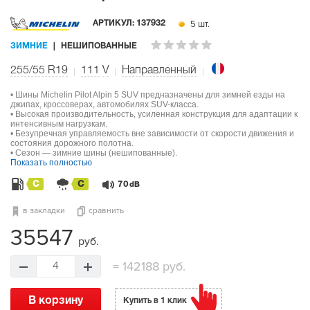
5 шт.
АРТИКУЛ:
137932
ЗИМНИЕ
НЕШИПОВАННЫЕ
255/55 R19
111
V
Направленный
• Шины Michelin Pilot Alpin 5 SUV предназначены для зимней езды на
джипах, кроссоверах, автомобилях SUV-класса.
• Высокая производительность, усиленная конструкция для адаптации к
интенсивным нагрузкам.
• Безупречная управляемость вне зависимости от скорости движения и
состояния дорожного полотна.
• Сезон — зимние шины (нешипованные).
Показать полностью
C
C
70
dB
в закладки
сравнить
35547
руб.
=
142188 руб.
4
В корзину
Купить в 1 клик