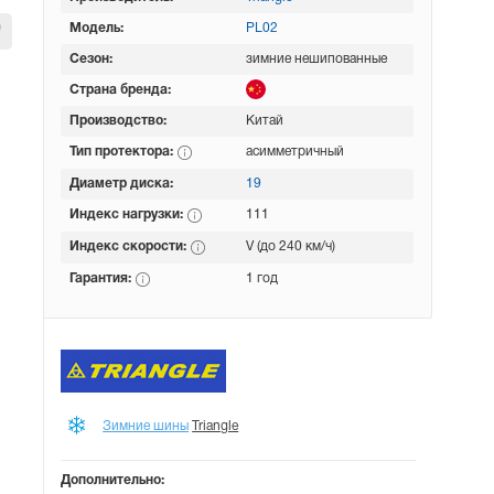
Модель:
PL02
Сезон:
зимние нешипованные
Страна бренда:
Производство:
Китай
Тип протектора:
асимметричный
Диаметр диска:
19
Индекс нагрузки:
111
Индекс скорости:
V (до 240 км/ч)
Гарантия:
1 год
Зимние шины
Triangle
Дополнительно: