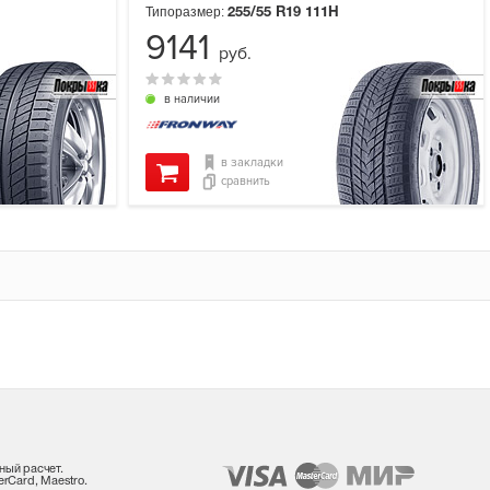
Типоразмер:
255/55 R19
111H
9141
руб.
в наличии
в закладки
сравнить
ный расчет.
rCard, Maestro.