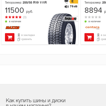
E
Типоразмер:
Типоразмер:
255/55 R19
111R
25
76
dB
11500
8894
руб.
р
(3)
в наличии
в наличии
в закладки
в з
сравнить
сра
Как купить шины и диски