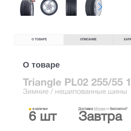
О ТОВАРЕ
ОПИСАНИЕ
ХАР
О товаре
Triangle PL02 255/55 
Зимние
/ нешипованные шины
в наличии
Доставка:
Москва
—
бесплатно!
*
6 шт
Завтра