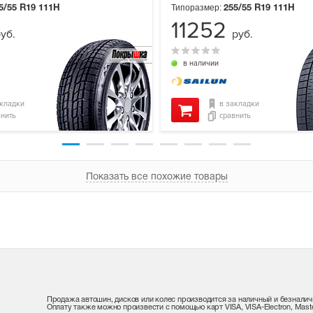
Типоразмер:
5/55 R19
111H
255/55 R19
111H
11252
уб.
руб.
в наличии
акладки
в закладки
внить
сравнить
Показать все похожие товары
Продажа автошин, дисков или колес производится за наличный и безналич
Оплату также можно произвести с помощью карт VISA, VISA-Electron, Maste