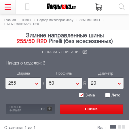
Главная
Шины
Подбор по типоразмеру
Зимние шины
Шины Pirelli 255/50 R20
Зимние направленные шины
255/50 R20
Pirelli (без всесезонных)
ПОКАЗАТЬ ОПИСАНИЕ
Найдено моделей: 3
Ширина
Профиль
Диаметр
/
R
255
50
20
Зима
Лето
ОТКРЫТЬ
+
3
ФИЛЬТР
Страница:
1
из 1
Вид: