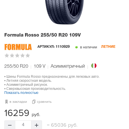
Formula Rosso
255/50 R20 109V
в наличии
АРТИКУЛ:
1110929
ЛЕТНИЕ
255/50 R20
109
V
Асимметричный
• Шины Formula Rosso предназначены для легковых авто.
• Летняя скоростная модель.
• Асимметричный рисунок.
• Сверхвысокая производительность.
Показать полностью
в закладки
сравнить
16259
руб.
=
65036 руб.
4