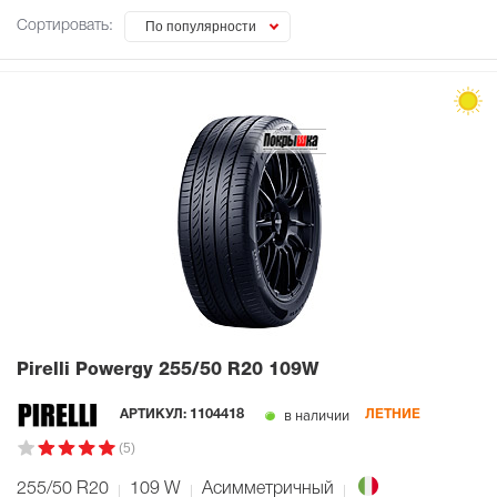
Сортировать:
По популярности
Pirelli Powergy
255/50 R20 109W
в наличии
АРТИКУЛ:
1104418
ЛЕТНИЕ
(5)
255/50 R20
109
W
Асимметричный