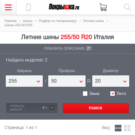
Главная
Шины
Подбор по типоразмеру
Летние шины
Шины 255/50 R20
Летние шины
255/50 R20
Италия
ПОКАЗАТЬ ОПИСАНИЕ
Найдено моделей: 2
Ширина
Профиль
Диаметр
/
R
255
50
20
Зима
Лето
ОТКРЫТЬ
+
3
ФИЛЬТР
Страница:
1
из 1
Вид: