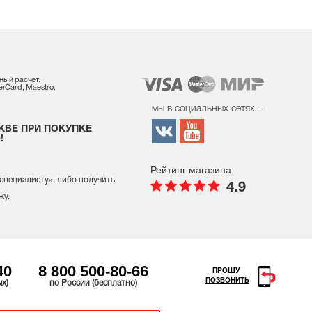
ный расчет.
rCard, Maestro.
мы в социальных сетях –
КВЕ ПРИ ПОКУПКЕ
!
Рейтинг магазина:
 специалисту
», либо получить
4.9
жу.
40
8 800 500-80-66
ПРОШУ
ПОЗВОНИТЬ
ых)
по России (бесплатно)