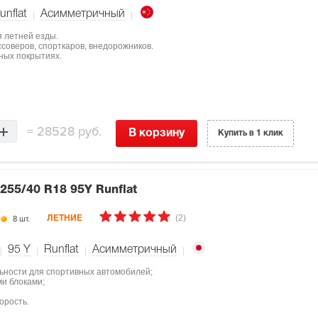
unflat
Асимметричный
я летней езды.
соверов, спорткаров, внедорожников.
ных покрытиях.
=
28528 руб.
В корзину
Купить в 1 клик
255/40 R18 95Y Runflat
(2)
8 шт.
ЛЕТНИЕ
95
Y
Runflat
Асимметричный
ьности для спортивных автомобилей;
и блоками;
орость.