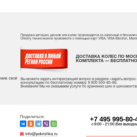
Продажа автошин, дисков или колес производится за наличный и безналич
Оплату также можно произвести с помощью карт VISA, VISA-Electron, Maste
ДОСТАВКА КОЛЕС ПО МОС
КОМПЛЕКТА — БЕСПЛАТНО
рмив свой
Вы можете задать интересующий вопрос
в разделе «
задать вопрос
консультацию
по бесплатному номеру: 8 800 500-80-66.
Внимание! Мы не оказываем услуги по хранению шин и шиномонта
Поделиться:
+7 495 995-80-
c 9:00 - 21:00 (без выходн
info@pokrishka.ru