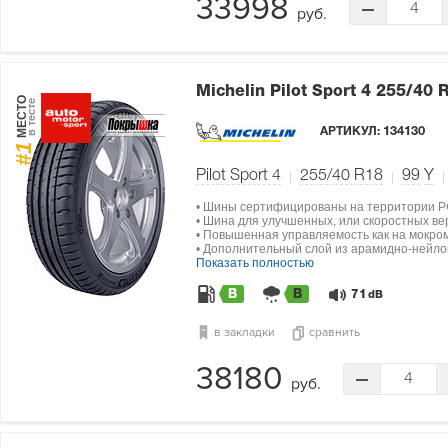
33998
4
руб.
Michelin Pilot Sport 4
255/40 R
МЕСТО
в тесте
АРТИКУЛ:
134130
#1
Pilot Sport 4
255/40 R18
99
Y
• Шины сертифицированы на территории Р
• Шина для улучшенных, или скоростных в
• Повышенная управляемость как на мокром
• Дополнительный слой из арамидно-нейлон
Показать полностью
B
B
71
dB
в закладки
сравнить
38180
4
руб.