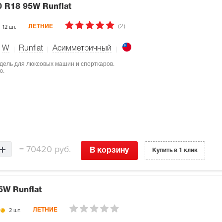
0 R18 95W Runflat
(2)
12 шт.
ЛЕТНИЕ
W
Runflat
Асимметричный
одель для люксовых машин и спорткаров.
ю.
=
70420 руб.
В корзину
Купить в 1 клик
5W Runflat
2 шт.
ЛЕТНИЕ