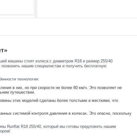
ет»
шей машины стоят колеса с диаметром R18 и размер 255/40
е позвонить нашим специалистам и получить бесплатную
бенности технологии:
ения в них, но при скорости не более 80 км/ч. Это позволяет не
льнем путешествии.
ковины этих моделей сделаны более толстыми и жесткими, что
нных системой контроля давления в колесах. Это опасно, поскольку
ны Runflat R18 255/40, который мы готовы предложить нашим
ором!