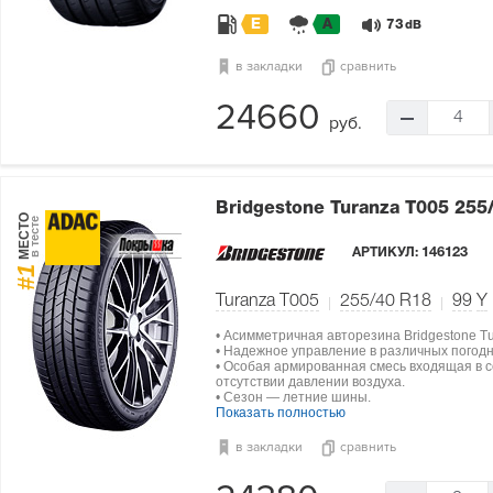
E
A
73
dB
в закладки
сравнить
24660
4
руб.
Bridgestone Turanza T005
255
МЕСТО
в тесте
АРТИКУЛ:
146123
#1
Turanza T005
255/40 R18
99
Y
• Асимметричная авторезина Bridgestone Tu
• Надежное управление в различных погод
• Особая армированная смесь входящая в 
отсутствии давлении воздуха.
• Сезон — летние шины.
Показать полностью
в закладки
сравнить