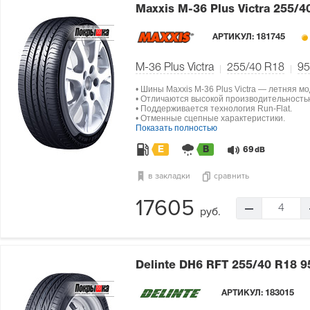
Maxxis M-36 Plus Victra
255/4
АРТИКУЛ:
181745
M-36 Plus Victra
255/40 R18
95
• Шины Maxxis M-36 Plus Victra — летняя м
• Отличаются высокой производительность
• Поддерживается технология Run-Flat.
• Отменные сцепные характеристики.
Показать полностью
E
B
69
dB
в закладки
сравнить
17605
4
руб.
Delinte DH6 RFT
255/40 R18 9
АРТИКУЛ:
183015