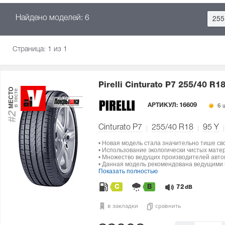
Найдено моделей: 6
255
Страница:
1
из 1
Pirelli Cinturato P7
255/40 R18
МЕСТО
в тесте
АРТИКУЛ:
16609
6 ш
#2
Cinturato P7
255/40 R18
95
Y
• Новая модель стала значительно тише св
• Использование экологически чистых мат
• Множество ведущих производителей авто
• Данная модель рекомендована ведущими п
Показать полностью
C
B
72
dB
в закладки
сравнить