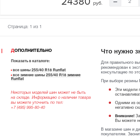
24380
2
руб.
Страница:
1
из 1
Что нужно з
ДОПОЛНИТЕЛЬНО
Показать в каталоге:
Для правильного в
рекомендован к экс
все шины
255/40 R18 Runflat
консультацию по эт
все зимние шины
255/40 R18 зимние
Runflat
При выборе резины 
Эти модели п
Некоторых моделей шин может не быть
останавлива
на складе. Информацию о наличии товара
Одними из о
вы можете уточнить по тел:
негативно с
+7 (495) 995-80-40
За
Внимание!
Вы можете не
В магазине шин и д
покупателям. Звони