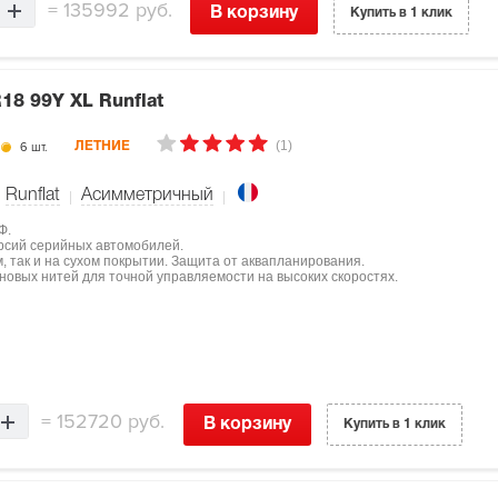
=
135992 руб.
В корзину
Купить в 1 клик
18 99Y XL Runflat
(1)
6 шт.
ЛЕТНИЕ
Runflat
Асимметричный
Ф.
ерсий серийных автомобилей.
, так и на сухом покрытии. Защита от аквапланирования.
овых нитей для точной управляемости на высоких скоростях.
=
152720 руб.
В корзину
Купить в 1 клик