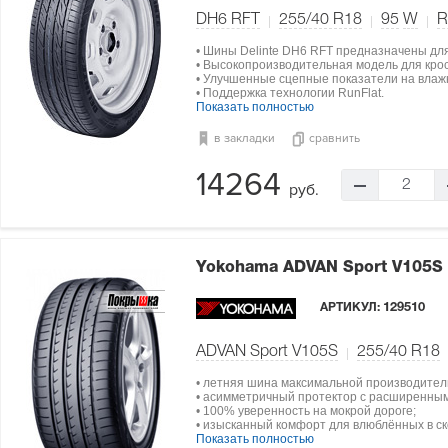
DH6 RFT
255/40 R18
95
W
R
• Шины Delinte DH6 RFT предназначены дл
• Высокопроизводительная модель для крос
• Улучшенные сцепные показатели на влаж
• Поддержка технологии RunFlat.
Показать полностью
в закладки
сравнить
14264
2
руб.
Yokohama ADVAN Sport V105S
АРТИКУЛ:
129510
ADVAN Sport V105S
255/40 R18
• летняя шина максимальной производител
• асимметричный протектор с расширенным
• 100% уверенность на мокрой дороге;
• изысканный комфорт для влюблённых в ск
Показать полностью