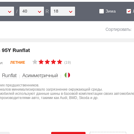
Зима
/
R
40
18
Сортировать:
 95Y Runflat
(19)
т.
ЛЕТНИЕ
Runflat
Асимметричный
оих предшественников.
ериалов минимализировало загрязнение окружающей среды.
мобилей используют данные шины в базовой комплектации своих автомобиле
роизводителями авто, такими как Audi, BMD, Skoda и др.