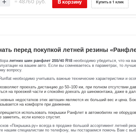
=
48760 руб.
В корзину
Купить в 1 клик
нать перед покупкой летней резины «Ранфл
ыбора
необходимо убедиться, что на ва
летних шин ранфлет 255/40 R18
плуатации на вашем авто. Если вы сомневаетесь в параметрах, то лучш
ому вопросу.
Runflat необходимо учитывать важные технические характеристики и осо
озволяют проехать дистанцию до 50–100 км, при полном отсутствии давл
ться на проезжей части и спокойно доехать до шиномонтажа, даже в да
сновных недостатков этих автошин являются их больший вес и цена. Бо
казывается на комфорте при движении.
прещается использовать покрышки Ранфлет в автомобилях не оборудова
 заметить, если колесо спустит.
исков «Покрышка.ру» всегда в продаже большой ассортимент летней рези
те нашим специалистам по телефону, мы постараемся помочь Вам с выб