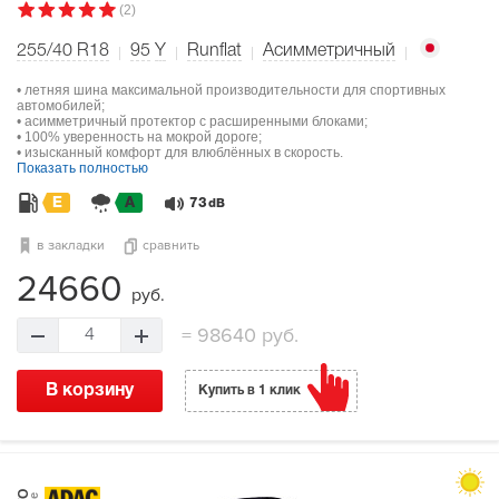
(2)
255/40 R18
95
Y
Runflat
Асимметричный
• летняя шина максимальной производительности для спортивных
автомобилей;
• асимметричный протектор с расширенными блоками;
• 100% уверенность на мокрой дороге;
• изысканный комфорт для влюблённых в скорость.
Показать полностью
E
A
73
dB
в закладки
сравнить
24660
руб.
=
98640 руб.
4
В корзину
Купить в 1 клик