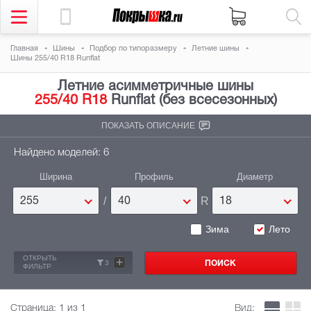
Главная
Шины
Подбор по типоразмеру
Летние шины
Шины 255/40 R18 Runflat
Летние асимметричные шины
255/40 R18
Runflat (без всесезонных)
ПОКАЗАТЬ ОПИСАНИЕ
Найдено моделей: 6
Ширина
Профиль
Диаметр
/
R
255
40
18
Зима
Лето
ОТКРЫТЬ
+
3
ФИЛЬТР
Страница:
1
из 1
Вид: