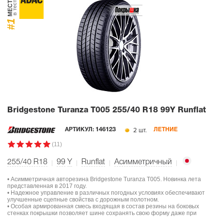
МЕСТО
в тесте
#1
Bridgestone Turanza T005
255/40 R18 99Y Runflat
2 шт.
АРТИКУЛ:
146123
ЛЕТНИЕ
(11)
255/40 R18
99
Y
Runflat
Асимметричный
• Асимметричная авторезина Bridgestone Turanza T005. Новинка лета
представленная в 2017 году.
• Надежное управление в различных погодных условиях обеспечивают
улучшенные сцепные свойства с дорожным полотном.
• Особая армированная смесь входящая в состав резины на боковых
стенках покрышки позволяет шине сохранять свою форму даже при