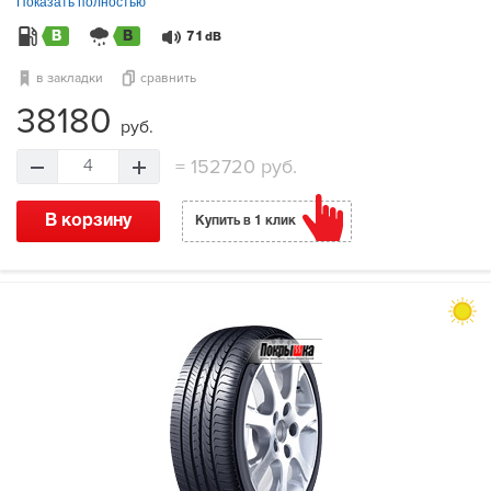
Показать полностью
B
B
71
dB
в закладки
сравнить
38180
руб.
=
152720 руб.
4
В корзину
Купить в 1 клик