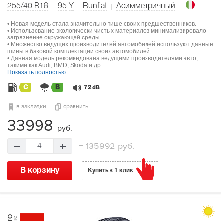
255/40 R18
95
Y
Runflat
Асимметричный
• Новая модель стала значительно тише своих предшественников.
• Использование экологически чистых материалов минимализировало
загрязнение окружающей среды.
• Множество ведущих производителей автомобилей используют данные
шины в базовой комплектации своих автомобилей.
• Данная модель рекомендована ведущими производителями авто,
такими как Audi, BMD, Skoda и др.
Показать полностью
C
B
72
dB
в закладки
сравнить
33998
руб.
=
135992 руб.
4
В корзину
Купить в 1 клик