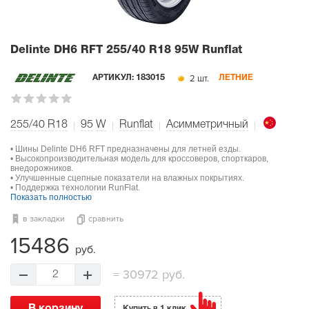
Delinte DH6 RFT
255/40 R18 95W Runflat
2 шт.
АРТИКУЛ:
183015
ЛЕТНИЕ
255/40 R18
95
W
Runflat
Асимметричный
• Шины Delinte DH6 RFT предназначены для летней езды.
• Высокопроизводительная модель для кроссоверов, спорткаров,
внедорожников.
• Улучшенные сцепные показатели на влажных покрытиях.
• Поддержка технологии RunFlat.
Показать полностью
в закладки
сравнить
15486
руб.
=
30972 руб.
2
В корзину
Купить в 1 клик