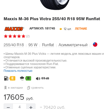
Maxxis M-36 Plus Victra
255/40 R18 95W Runflat
12 шт.
АРТИКУЛ:
181745
ЛЕТНИЕ
(2)
255/40 R18
95
W
Runflat
Асимметричный
• Шины Maxxis M-36 Plus Victra — летняя модель для люксовых машин и
спорткаров.
• Отличаются высокой производительностью.
• Поддерживается технология Run-Flat.
• Отменные сцепные характеристики.
Показать полностью
E
B
69
dB
в закладки
сравнить
17605
руб.
=
70420 руб.
4