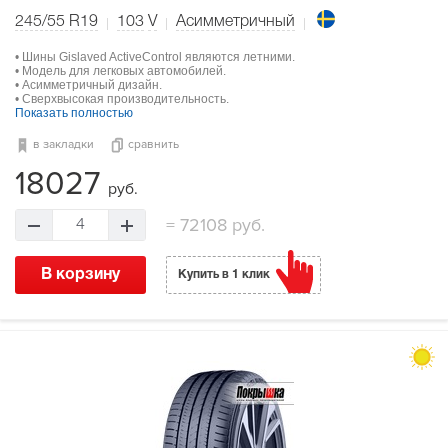
245/55 R19
103
V
Асимметричный
• Шины Gislaved ActiveControl являются летними.
• Модель для легковых автомобилей.
• Асимметричный дизайн.
• Сверхвысокая производительность.
Показать полностью
в закладки
сравнить
18027
руб.
=
72108 руб.
4
В корзину
Купить в 1 клик