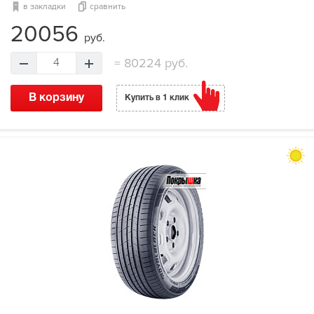
в закладки
сравнить
20056
руб.
=
80224 руб.
4
В корзину
Купить в 1 клик