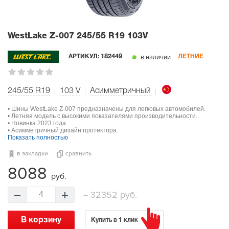
WestLake Z-007
245/55 R19 103V
в наличии
АРТИКУЛ:
182449
ЛЕТНИЕ
245/55 R19
103
V
Асимметричный
• Шины WestLake Z-007 предназначены для легковых автомобилей.
• Летняя модель с высокими показателями производительности.
• Новинка 2023 года.
• Асимметричный дизайн протектора.
Показать полностью
в закладки
сравнить
8088
руб.
=
32352 руб.
4
В корзину
Купить в 1 клик