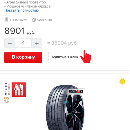
• Агрессивный протектор.
• Мощное усиление каркаса.
Показать полностью
в закладки
сравнить
8901
руб.
=
35604 руб.
4
В корзину
Купить в 1 клик
МЕСТО
в тесте
#3