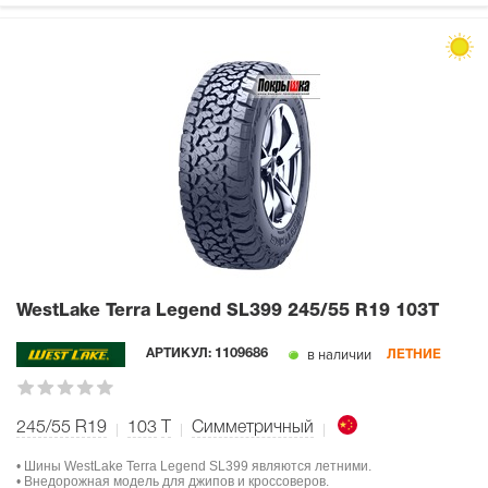
WestLake Terra Legend SL399
245/55 R19 103T
в наличии
АРТИКУЛ:
1109686
ЛЕТНИЕ
245/55 R19
103
T
Симметричный
• Шины WestLake Terra Legend SL399 являются летними.
• Внедорожная модель для джипов и кроссоверов.