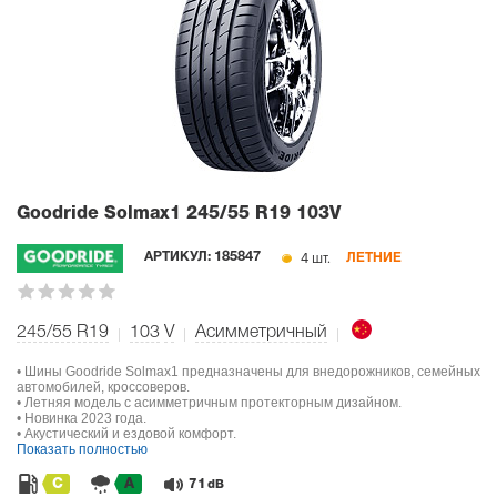
Goodride Solmax1
245/55 R19 103V
4 шт.
АРТИКУЛ:
185847
ЛЕТНИЕ
245/55 R19
103
V
Асимметричный
• Шины Goodride Solmax1 предназначены для внедорожников, семейных
автомобилей, кроссоверов.
• Летняя модель с асимметричным протекторным дизайном.
• Новинка 2023 года.
• Акустический и ездовой комфорт.
Показать полностью
C
A
71
dB