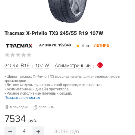
Tracmax X-Privilo TX3
245/55 R19 107W
4 шт.
АРТИКУЛ:
192848
ЛЕТНИЕ
245/55 R19
107
W
Асимметричный
• Шины Tracmax X-Privilo TX3 предназначены для внедорожников и
кроссоверов.
• Летняя модель с ультравысокой производительностью.
• Асимметричный дизайн протектора.
• Разное исполнение плечевых секций.
Показать полностью
в закладки
сравнить
7534
руб.
=
30136 руб.
4