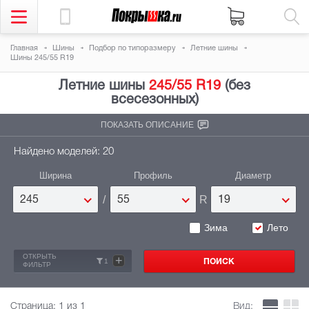
Главная
Шины
Подбор по типоразмеру
Летние шины
Шины 245/55 R19
Летние шины
245/55 R19
(без
всесезонных)
ПОКАЗАТЬ ОПИСАНИЕ
Найдено моделей: 20
Ширина
Профиль
Диаметр
/
R
245
55
19
Зима
Лето
ОТКРЫТЬ
+
1
ФИЛЬТР
Страница:
1
из 1
Вид: