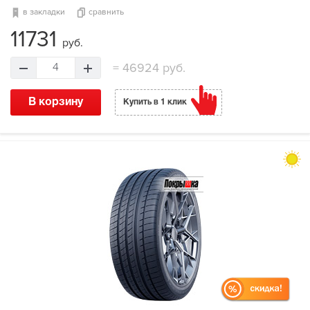
в закладки
сравнить
11731
руб.
=
46924 руб.
4
В корзину
Купить в 1 клик