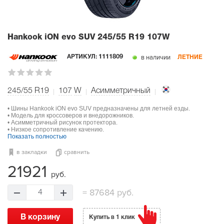
Hankook iON evo SUV
245/55 R19 107W
в наличии
АРТИКУЛ:
1111809
ЛЕТНИЕ
245/55 R19
107
W
Асимметричный
• Шины Hankook iON evo SUV предназначены для летней езды.
• Модель для кроссоверов и внедорожников.
• Асимметричный рисунок протектора.
• Низкое сопротивление качению.
Показать полностью
в закладки
сравнить
21921
руб.
=
87684 руб.
4
В корзину
Купить в 1 клик