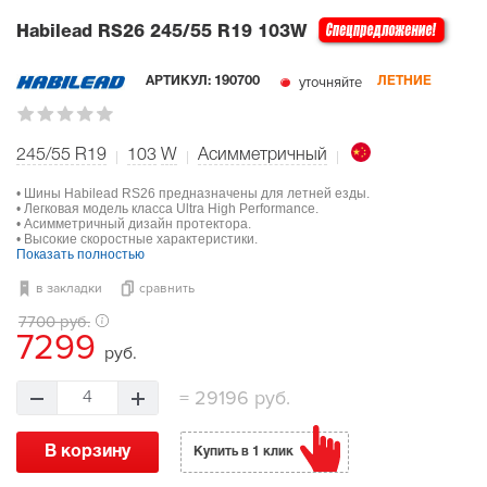
Habilead RS26
245/55 R19 103W
уточняйте
АРТИКУЛ:
190700
ЛЕТНИЕ
245/55 R19
103
W
Асимметричный
• Шины Habilead RS26 предназначены для летней езды.
• Легковая модель класса Ultra High Performance.
• Асимметричный дизайн протектора.
• Высокие скоростные характеристики.
Показать полностью
в закладки
сравнить
7700 руб.
7299
руб.
=
29196 руб.
4
В корзину
Купить в 1 клик