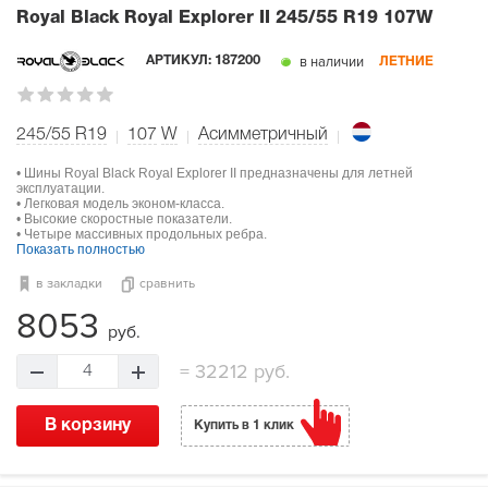
Royal Black Royal Explorer II
245/55 R19 107W
в наличии
АРТИКУЛ:
187200
ЛЕТНИЕ
245/55 R19
107
W
Асимметричный
• Шины Royal Black Royal Explorer II предназначены для летней
эксплуатации.
• Легковая модель эконом-класса.
• Высокие скоростные показатели.
• Четыре массивных продольных ребра.
Показать полностью
в закладки
сравнить
8053
руб.
=
32212 руб.
4
В корзину
Купить в 1 клик