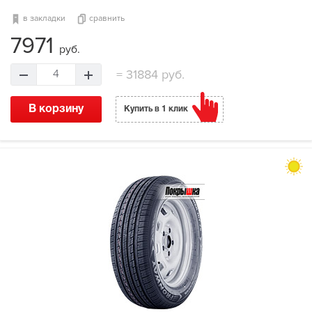
в закладки
сравнить
7971
руб.
=
31884 руб.
4
В корзину
Купить в 1 клик