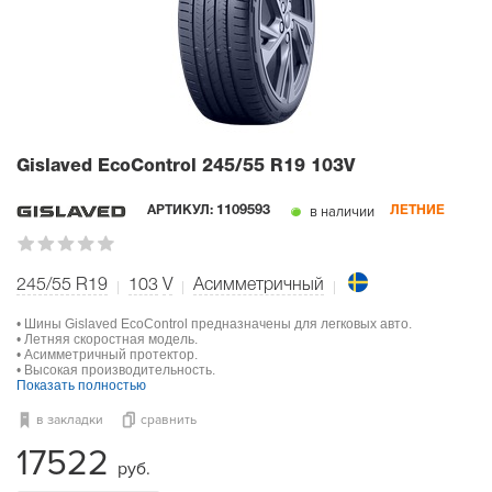
Gislaved EcoControl
245/55 R19 103V
в наличии
АРТИКУЛ:
1109593
ЛЕТНИЕ
245/55 R19
103
V
Асимметричный
• Шины Gislaved EcoControl предназначены для легковых авто.
• Летняя скоростная модель.
• Асимметричный протектор.
• Высокая производительность.
Показать полностью
в закладки
сравнить
17522
руб.