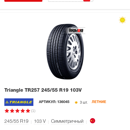
Triangle TR257
245/55 R19 103V
3 шт.
АРТИКУЛ:
136045
ЛЕТНИЕ
(1)
245/55 R19
103
V
Симметричный