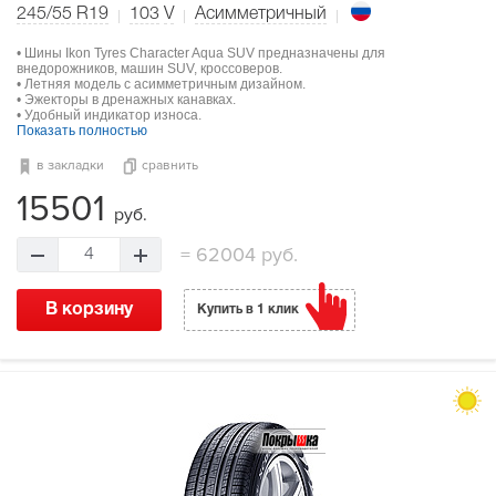
245/55 R19
103
V
Асимметричный
• Шины Ikon Tyres Character Aqua SUV предназначены для
внедорожников, машин SUV, кроссоверов.
• Летняя модель с асимметричным дизайном.
• Эжекторы в дренажных канавках.
• Удобный индикатор износа.
Показать полностью
в закладки
сравнить
15501
руб.
=
62004 руб.
4
В корзину
Купить в 1 клик