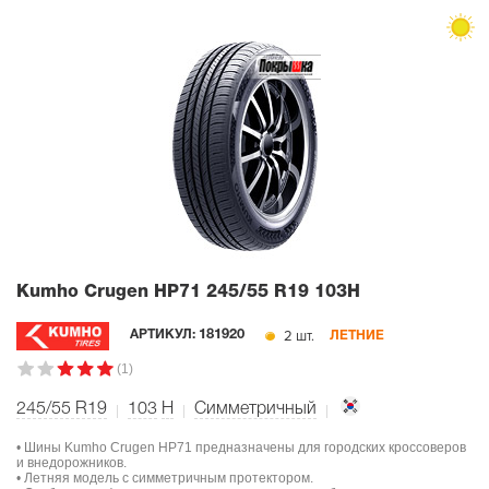
Kumho Crugen HP71
245/55 R19 103H
2 шт.
АРТИКУЛ:
181920
ЛЕТНИЕ
(1)
245/55 R19
103
H
Симметричный
• Шины Kumho Crugen HP71 предназначены для городских кроссоверов
и внедорожников.
• Летняя модель с симметричным протектором.