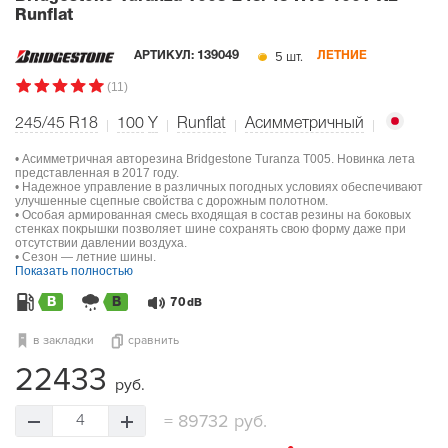
Runflat
5 шт.
АРТИКУЛ:
139049
ЛЕТНИЕ
(11)
245/45 R18
100
Y
Runflat
Асимметричный
• Асимметричная авторезина Bridgestone Turanza T005. Новинка лета
представленная в 2017 году.
• Надежное управление в различных погодных условиях обеспечивают
улучшенные сцепные свойства с дорожным полотном.
• Особая армированная смесь входящая в состав резины на боковых
стенках покрышки позволяет шине сохранять свою форму даже при
отсутствии давлении воздуха.
• Сезон — летние шины.
Показать полностью
B
B
70
dB
в закладки
сравнить
22433
руб.
=
89732 руб.
4