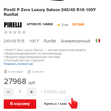
Pirelli P Zero Luxury Saloon
245/45 R18 100Y
Runflat
2 шт.
АРТИКУЛ:
146806
ЛЕТНИЕ
245/45 R18
100
Y
Runflat
Асимметричный
• Pirelli P Zero Luxury Saloon — летняя скоростная модель.
• Модернизированный состав компаунда.
• Мощная гидроэвакуационная система.
• Плотный контакт с дорогой.
Показать полностью
в закладки
сравнить
27968
руб.
=
55936 руб.
2
В корзину
Купить в 1 клик