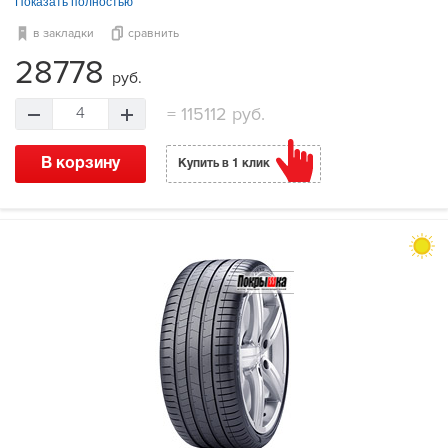
Показать полностью
в закладки
сравнить
28778
руб.
=
115112 руб.
4
В корзину
Купить в 1 клик