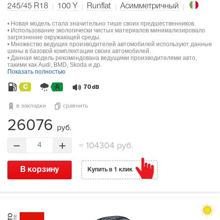
245/45 R18
100
Y
Runflat
Асимметричный
• Новая модель стала значительно тише своих предшественников.
• Использование экологически чистых материалов минимализировало
загрязнение окружающей среды.
• Множество ведущих производителей автомобилей используют данные
шины в базовой комплектации своих автомобилей.
• Данная модель рекомендована ведущими производителями авто,
такими как Audi, BMD, Skoda и др.
Показать полностью
C
A
70
dB
в закладки
сравнить
26076
руб.
=
104304 руб.
4
В корзину
Купить в 1 клик