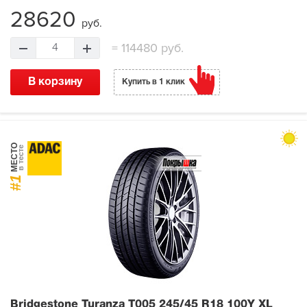
28620
руб.
=
114480 руб.
4
В корзину
Купить в 1 клик
МЕСТО
в тесте
#1
Bridgestone Turanza T005
245/45 R18 100Y XL