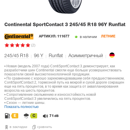
Continental SportContact 3
245/45 R18 96Y Runflat
в наличии
АРТИКУЛ:
111677
ЛЕТНИЕ
(2)
245/45 R18
96
Y
Runflat
Асимметричный
• Новая (модель 2007 года) ContiSportContact 3 демонстрирует, как
разработчики шин Continental смогли еще больше усовершенствовать
показатели своей высокотехнологичной продукции.
• По сравнению с хорошо зарекомендовавшим себя предшественником,
ContiSportContact 2, тормозной путь на мокрой и сухой дороге сокращен
еще на пять процентов, в то время как защита от аквапланирования
возросла на шесть процентов.
• Сопротивление скольжению и износостойкость новой
ContiSportContact 3 увеличились на пять процентов.
• Сезон — летние шины.
Показать полностью
E
C
71
dB
в закладки
сравнить