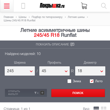
Главная
Шины
Подбор по типоразмеру
Летние шины
Шины 245/45 R18 Runflat
Летние асимметричные шины
245/45 R18
Runflat
ПОКАЗАТЬ ОПИСАНИЕ
Найдено моделей: 10
Ширина
Профиль
Диаметр
/
R
245
45
18
Зима
Лето
ОТКРЫТЬ
+
4
ФИЛЬТР
Страница:
1
из 1
Вид: