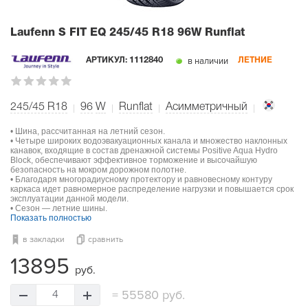
Laufenn S FIT EQ
245/45 R18 96W Runflat
в наличии
АРТИКУЛ:
1112840
ЛЕТНИЕ
245/45 R18
96
W
Runflat
Асимметричный
• Шина, рассчитанная на летний сезон.
• Четыре широких водоэвакуационных канала и множество наклонных
канавок, входящие в состав дренажной системы Positive Aqua Hydro
Block, обеспечивают эффективное торможение и высочайшую
безопасность на мокром дорожном полотне.
• Благодаря многорадиусному протектору и равновесному контуру
каркаса идет равномерное распределение нагрузки и повышается срок
эксплуатации данной модели.
• Сезон — летние шины.
Показать полностью
в закладки
сравнить
13895
руб.
=
55580 руб.
4