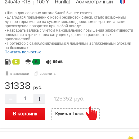
245/45 R18
100
Y
Runflat
Асимметричный
• Шина для легковых автомобилей бизнес-класса.
• Благодаря применению новой резиновой смеси, стало возможным
лучшее торможение на сухом и мокром дорожном покрытии, а также
прохождение поворотов при любой погоде.
• Разрабатывались с учётом максимального повышения эффективности
поведения в критических ситуациях дорожно-транспортных
происшествий.
• Протектор с самоблокирующимися ламелями и сглаженными блоками
на боковинах.
Показать полностью
C
A
69
dB
в закладки
сравнить
31338
руб.
=
125352 руб.
4
В корзину
Купить в 1 клик