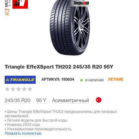
МЕСТО
в тесте
#3
Triangle EffeXSport TH202
245/35 R20 95Y
в наличии
АРТИКУЛ:
193634
ЛЕТНИЕ
245/35 R20
95
Y
Асимметричный
• Шины Triangle EffeXSport TH202 предназначены для легковых
автомобилей.
• Летняя модель для быстрой езды.
• Новинка 2023 года.
• Ультравысокая производительность.
Показать полностью