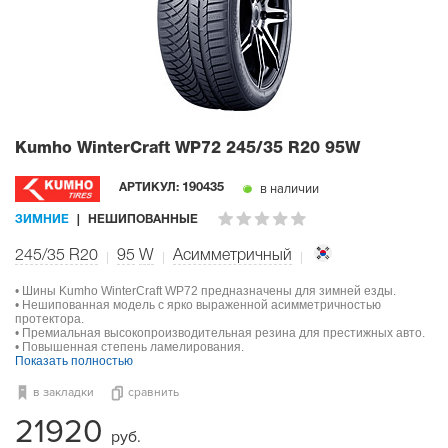
Kumho WinterCraft WP72
245/35 R20 95W
в наличии
АРТИКУЛ:
190435
ЗИМНИЕ
НЕШИПОВАННЫЕ
245/35 R20
95
W
Асимметричный
• Шины Kumho WinterCraft WP72 предназначены для зимней езды.
• Нешипованная модель с ярко выраженной асимметричностью
протектора.
• Премиальная высокопроизводительная резина для престижных авто.
• Повышенная степень ламелирования.
Показать полностью
в закладки
сравнить
21920
руб.