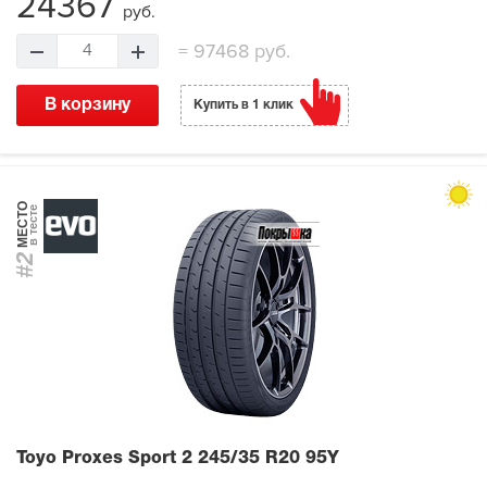
24367
руб.
=
97468 руб.
4
В корзину
Купить в 1 клик
МЕСТО
в тесте
#2
Toyo Proxes Sport 2
245/35 R20 95Y