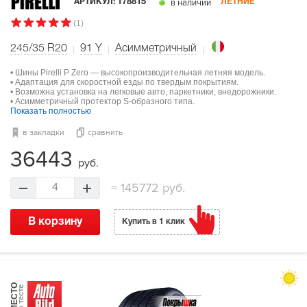
в наличии
АРТИКУЛ:
178815
ЛЕТНИЕ
(1)
245/35 R20
91
Y
Асимметричный
• Шины Pirelli P Zero — высокопроизводительная летняя модель.
• Адаптация для скоростной езды по твердым покрытиям.
• Возможна установка на легковые авто, паркетники, внедорожники.
• Асимметричный протектор S-образного типа.
Показать полностью
в закладки
сравнить
36443
руб.
=
145772 руб.
4
В корзину
Купить в 1 клик
МЕСТО
в тесте