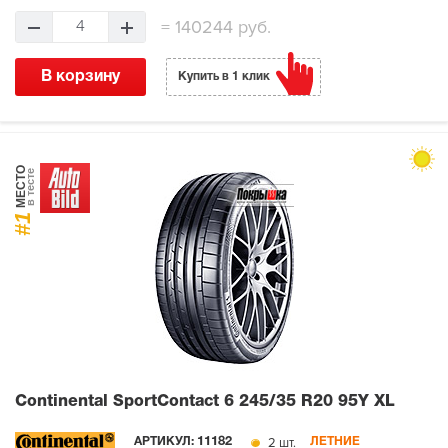
=
140244 руб.
4
В корзину
Купить в 1 клик
МЕСТО
в тесте
#1
Continental SportContact 6
245/35 R20 95Y XL
2 шт.
АРТИКУЛ:
11182
ЛЕТНИЕ