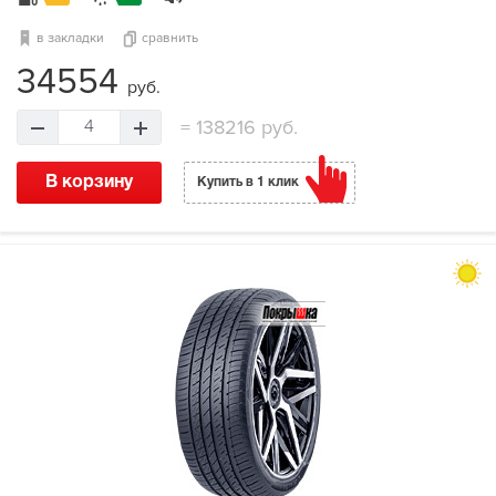
в закладки
сравнить
34554
руб.
=
138216 руб.
4
В корзину
Купить в 1 клик