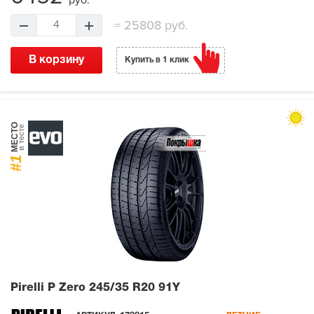
руб.
=
25808 руб.
4
В корзину
Купить в 1 клик
МЕСТО
в тесте
#1
Pirelli P Zero
245/35 R20 91Y