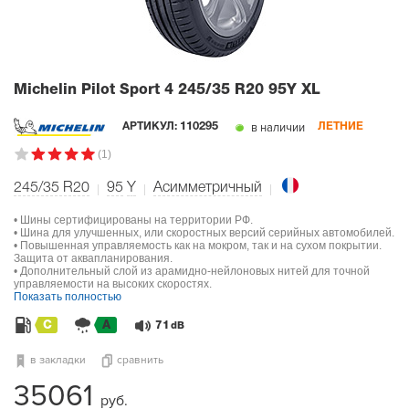
Michelin Pilot Sport 4
245/35 R20 95Y XL
в наличии
АРТИКУЛ:
110295
ЛЕТНИЕ
(1)
245/35 R20
95
Y
Асимметричный
• Шины сертифицированы на территории РФ.
• Шина для улучшенных, или скоростных версий серийных автомобилей.
• Повышенная управляемость как на мокром, так и на сухом покрытии.
Защита от аквапланирования.
• Дополнительный слой из арамидно-нейлоновых нитей для точной
управляемости на высоких скоростях.
Показать полностью
C
A
71
dB
в закладки
сравнить
35061
руб.