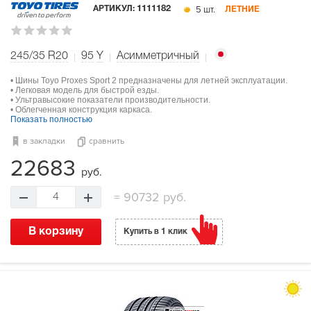
5 шт.
АРТИКУЛ:
1111182
ЛЕТНИЕ
245/35 R20
95
Y
Асимметричный
• Шины Toyo Proxes Sport 2 предназначены для летней эксплуатации.
• Легковая модель для быстрой езды.
• Ультравысокие показатели производительности.
• Облегченная конструкция каркаса.
Показать полностью
в закладки
сравнить
22683
руб.
=
90732 руб.
4
В корзину
Купить в 1 клик