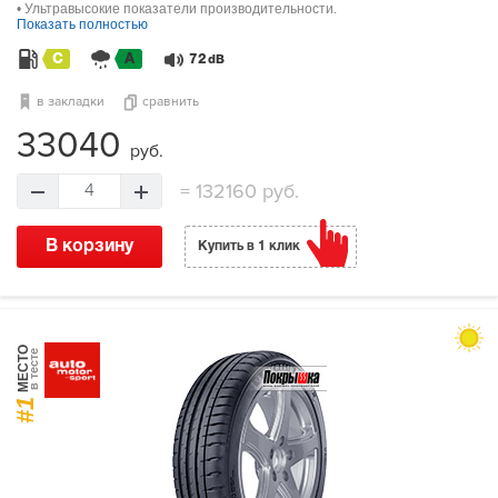
• Ультравысокие показатели производительности.
Показать полностью
C
A
72
dB
в закладки
сравнить
33040
руб.
=
132160 руб.
4
В корзину
Купить в 1 клик
МЕСТО
в тесте
#1