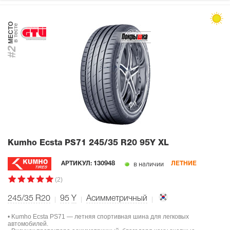
МЕСТО
в тесте
#2
Kumho Ecsta PS71
245/35 R20 95Y XL
в наличии
АРТИКУЛ:
130948
ЛЕТНИЕ
(2)
245/35 R20
95
Y
Асимметричный
• Kumho Ecsta PS71 — летняя спортивная шина для легковых
автомобилей.