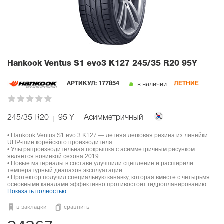
Hankook Ventus S1 evo3 K127
245/35 R20 95Y
в наличии
АРТИКУЛ:
177854
ЛЕТНИЕ
245/35 R20
95
Y
Асимметричный
• Hankook Ventus S1 evo 3 K127 — летняя легковая резина из линейки
UHP-шин корейского производителя.
• Ультрапроизводительная покрышка с асимметричным рисунком
является новинкой сезона 2019.
• Новые материалы в составе улучшили сцепление и расширили
температурный диапазон эксплуатации.
• Протектор получил специальную канавку, которая вместе с четырьмя
основными каналами эффективно противостоит гидропланированию.
Показать полностью
в закладки
сравнить