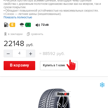
• Рисунок протектора асимметричный, благодаря чему сцепные
свойства с дорожным полотном одинаково высоки как на мокром, так и
сухом покрытии.
• Обладает повышенной устойчивостью на максимальных скоростях.
• Сезон — летние шины (нешипованные).
Показать полностью
E
A
72
dB
в закладки
сравнить
22148
руб.
=
88592 руб.
4
В корзину
Купить в 1 клик