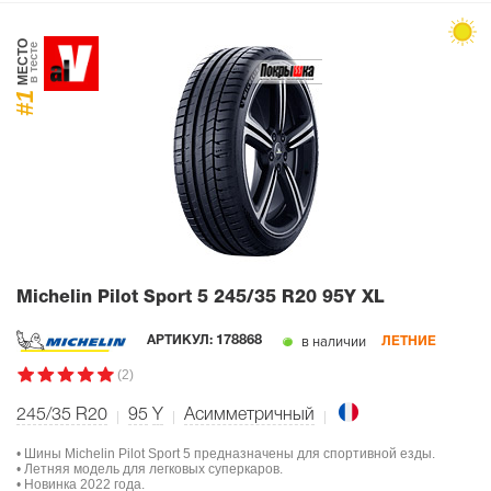
МЕСТО
в тесте
#1
Michelin Pilot Sport 5
245/35 R20 95Y XL
в наличии
АРТИКУЛ:
178868
ЛЕТНИЕ
(2)
245/35 R20
95
Y
Асимметричный
• Шины Michelin Pilot Sport 5 предназначены для спортивной езды.
• Летняя модель для легковых суперкаров.
• Новинка 2022 года.