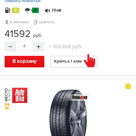
Показать полностью
C
A
70
dB
в закладки
сравнить
41592
руб.
=
166368 руб.
4
В корзину
Купить в 1 клик
МЕСТО
в тесте
#1