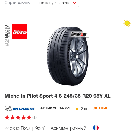
Сортировать:
По популярности
МЕСТО
в тесте
#2
Michelin Pilot Sport 4 S
245/35 R20 95Y XL
2 шт.
АРТИКУЛ:
14651
ЛЕТНИЕ
(1)
245/35 R20
95
Y
Асимметричный