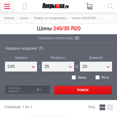
Главная
Шины
Подбор по типоразмеру
Шины 245/35 R20
Шины
245/35 R20
ПОКАЗАТЬ ОПИСАНИЕ
Найдено моделей: 25
Ширина
Профиль
Диаметр
/
R
245
35
20
Зима
Лето
ОТКРЫТЬ
+
1
ФИЛЬТР
Страница:
1
из 1
Вид: