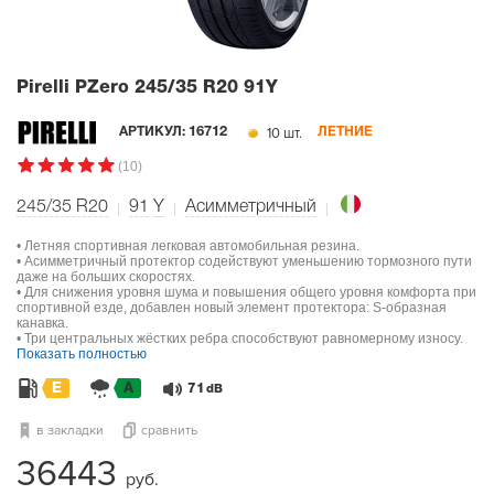
Pirelli PZero
245/35 R20 91Y
10 шт.
АРТИКУЛ:
16712
ЛЕТНИЕ
(10)
245/35 R20
91
Y
Асимметричный
• Летняя спортивная легковая автомобильная резина.
• Асимметричный протектор содействуют уменьшению тормозного пути
даже на больших скоростях.
• Для снижения уровня шума и повышения общего уровня комфорта при
спортивной езде, добавлен новый элемент протектора: S-образная
канавка.
• Три центральных жёстких ребра способствуют равномерному износу.
Показать полностью
E
A
71
dB
в закладки
сравнить
36443
руб.