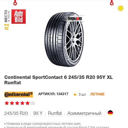
МЕСТО
в тесте
#1
Continental SportContact 6
245/35 R20 95Y XL
Runflat
3 шт.
АРТИКУЛ:
134317
ЛЕТНИЕ
(2)
245/35 R20
95
Y
Runflat
Асимметричный
• Новинка в ряде суперскоростных летних шин.
• Уникальный микрогибкий резиновый состав Black Chili создает