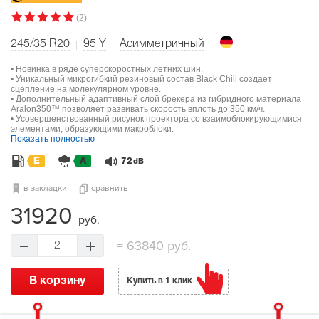
(2)
245/35 R20
95
Y
Асимметричный
• Новинка в ряде суперскоростных летних шин.
• Уникальный микрогибкий резиновый состав Black Chili создает
сцепление на молекулярном уровне.
• Дополнительный адаптивный слой брекера из гибридного материала
Aralon350™ позволяет развивать скорость вплоть до 350 км/ч.
• Усовершенствованный рисунок проектора со взаимоблокирующимися
элементами, образующими макроблоки.
Показать полностью
E
A
72
dB
в закладки
сравнить
31920
руб.
=
63840 руб.
2
В корзину
Купить в 1 клик