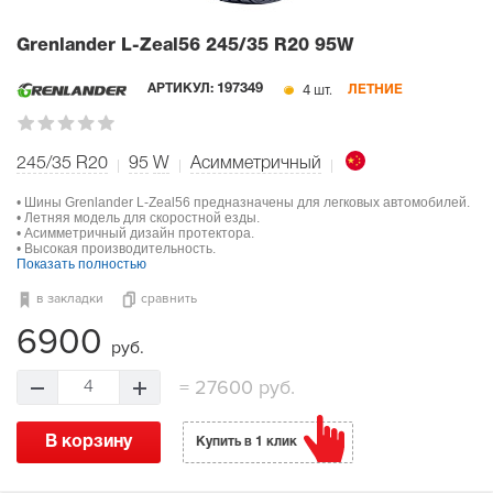
Grenlander L-Zeal56
245/35 R20 95W
4 шт.
АРТИКУЛ:
197349
ЛЕТНИЕ
245/35 R20
95
W
Асимметричный
• Шины Grenlander L-Zeal56 предназначены для легковых автомобилей.
• Летняя модель для скоростной езды.
• Асимметричный дизайн протектора.
• Высокая производительность.
Показать полностью
в закладки
сравнить
6900
руб.
=
27600 руб.
4
В корзину
Купить в 1 клик