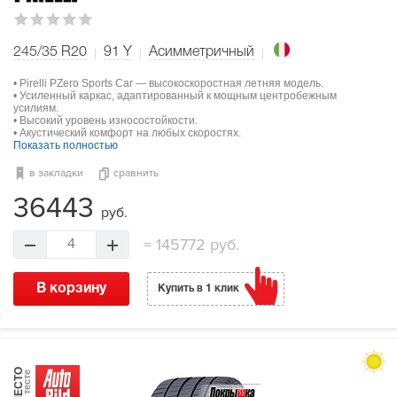
245/35 R20
91
Y
Асимметричный
• Pirelli PZero Sports Car — высокоскоростная летняя модель.
• Усиленный каркас, адаптированный к мощным центробежным
усилиям.
• Высокий уровень износостойкости.
• Акустический комфорт на любых скоростях.
Показать полностью
в закладки
сравнить
36443
руб.
=
145772 руб.
4
В корзину
Купить в 1 клик
МЕСТО
в тесте