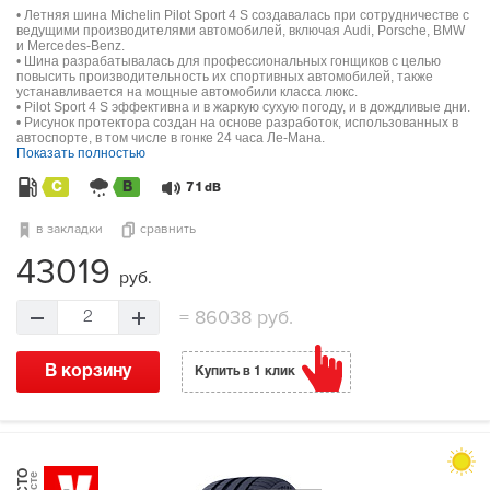
• Летняя шина Michelin Pilot Sport 4 S создавалась при сотрудничестве с
ведущими производителями автомобилей, включая Audi, Porsche, BMW
и Mercedes-Benz.
• Шина разрабатывалась для профессиональных гонщиков с целью
повысить производительность их спортивных автомобилей, также
устанавливается на мощные автомобили класса люкс.
• Pilot Sport 4 S эффективна и в жаркую сухую погоду, и в дождливые дни.
• Рисунок протектора создан на основе разработок, использованных в
автоспорте, в том числе в гонке 24 часа Ле-Мана.
Показать полностью
C
B
71
dB
в закладки
сравнить
43019
руб.
=
86038 руб.
2
В корзину
Купить в 1 клик