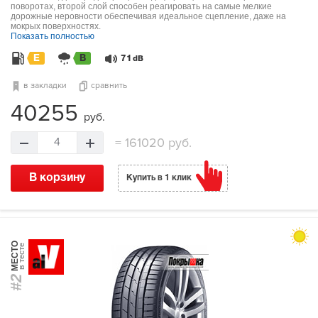
поворотах, второй слой способен реагировать на самые мелкие
дорожные неровности обеспечивая идеальное сцепление, даже на
мокрых поверхностях.
Показать полностью
E
B
71
dB
в закладки
сравнить
40255
руб.
=
161020 руб.
4
В корзину
Купить в 1 клик
МЕСТО
в тесте
#2