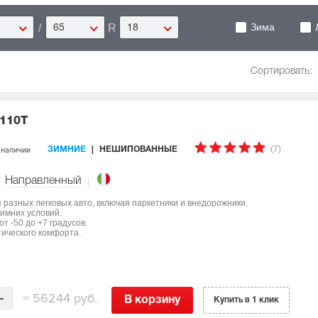
Зима
/
R
65
18
Сортировать:
 110T
(7)
 наличии
ЗИМНИЕ
НЕШИПОВАННЫЕ
Направленный
ля разных легковых авто, включая паркетники и внедорожники.
имних условий.
т -50 до +7 градусов.
тического комфорта.
=
56244 руб.
В корзину
Купить в 1 клик