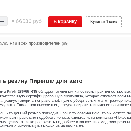
=
66636 руб.
В корзину
Купить в 1 клик
5/65 R18 всех производителей (69)
ть резину Пирелли для авто
обладает отличным качеством, практичностью, вы
на Pirelli 235/65 R18
 качественную сертифицированную продукцию, которая отвечает всем м
 (радиус говорить неправильно), нужно убедиться, что этот размер пок
му авто. Также, при выборе шин, следует обратить внимание на индекс с
сь, что данный размер подходит к вашему автомобилю, то вы можете по
жем вам правильно подобрать колеса. Специалисты компании «Покрышк
ым ценам, а также рассказать подробнее о конкретных моделях резины. 
омиться с информацией можно на нашем сайте.