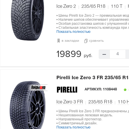
Ice Zero 2
235/65 R18
110
T
• Шины Pirelli Ice Zero 2 — премиальная мо
• Наличие шипов обеспечивает управляемос
• Особая расстановка шипов с улучшенной 
• Стабильная эластичность компаунда при 
Показать полностью
в закладки
сравнить
19899
4
руб.
Pirelli Ice Zero 3 FR
235/65 R1
АРТИКУЛ:
1108448
Ice Zero 3 FR
235/65 R18
110
• Шины Pirelli Ice Zero 3 FR предназначены
• Нешипованная легковая модель.
• Направленный протектор.
• Симметричный дизайн.
Показать полностью