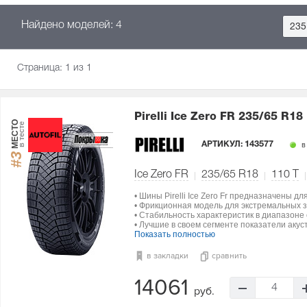
Найдено моделей: 4
235
Страница:
1
из 1
Pirelli Ice Zero FR
235/65 R18
МЕСТО
в тесте
АРТИКУЛ:
143577
в
#3
Ice Zero FR
235/65 R18
110
T
• Шины Pirelli Ice Zero Fr предназначены д
• Фрикционная модель для экстремальных з
• Стабильность характеристик в диапазоне о
• Лучшие в своем сегменте показатели акус
Показать полностью
в закладки
сравнить
14061
4
руб.