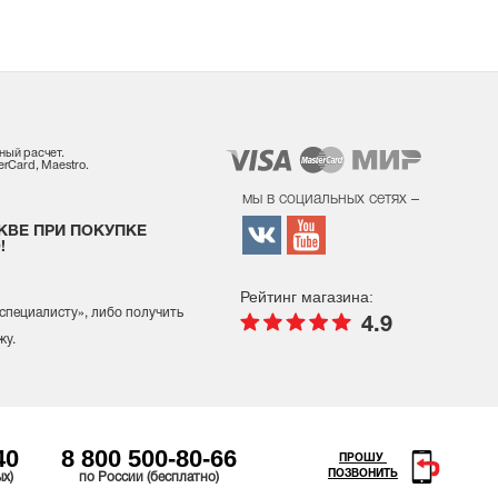
ный расчет.
rCard, Maestro.
мы в социальных сетях –
КВЕ ПРИ ПОКУПКЕ
!
Рейтинг магазина:
 специалисту
», либо получить
4.9
жу.
40
8 800 500-80-66
ПРОШУ
ПОЗВОНИТЬ
ых)
по России (бесплатно)