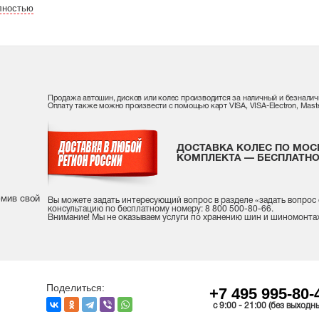
лностью
Продажа автошин, дисков или колес производится за наличный и безналич
Оплату также можно произвести с помощью карт VISA, VISA-Electron, Maste
ДОСТАВКА КОЛЕС ПО МОС
КОМПЛЕКТА — БЕСПЛАТНО
рмив свой
Вы можете задать интересующий вопрос
в разделе «
задать вопрос
консультацию
по бесплатному номеру: 8 800 500-80-66.
Внимание! Мы не оказываем услуги по хранению шин и шиномонта
Поделиться:
+7 495 995-80-
c 9:00 - 21:00 (без выходн