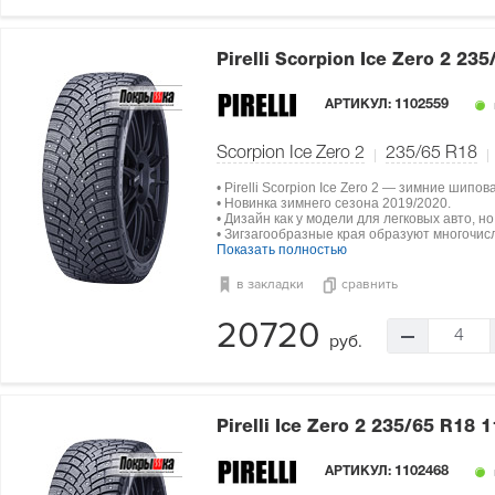
Pirelli Scorpion Ice Zero 2
235
АРТИКУЛ:
1102559
Scorpion Ice Zero 2
235/65 R18
• Pirelli Scorpion Ice Zero 2 — зимние шип
• Новинка зимнего сезона 2019/2020.
• Дизайн как у модели для легковых авто, 
• Зигзагообразные края образуют многочи
Показать полностью
в закладки
сравнить
20720
4
руб.
Pirelli Ice Zero 2
235/65 R18 1
АРТИКУЛ:
1102468