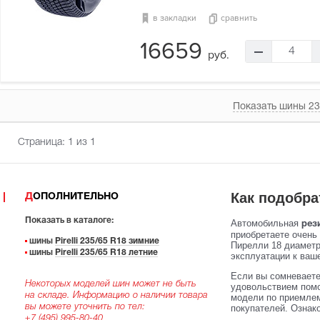
в закладки
сравнить
16659
4
руб.
Показать шины 23
Страница:
1
из 1
Как подобра
ДОПОЛНИТЕЛЬНО
Показать в каталоге:
Автомобильная
рези
приобретаете очень
шины
Pirelli 235/65 R18 зимние
Пирелли 18 диаметра
шины
Pirelli 235/65 R18 летние
эксплуатации к ваше
Если вы сомневаете
Некоторых моделей шин может не быть
удовольствием помо
на складе. Информацию о наличии товара
модели по приемлем
вы можете уточнить по тел:
покупателей. Ознак
+7 (495) 995-80-40