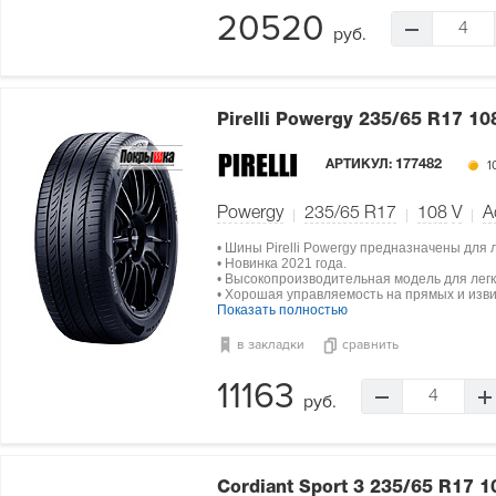
20520
4
руб.
Pirelli Powergy
235/65 R17 10
АРТИКУЛ:
177482
1
Powergy
235/65 R17
108
V
А
• Шины Pirelli Powergy предназначены для 
• Новинка 2021 года.
• Высокопроизводительная модель для лег
• Хорошая управляемость на прямых и изви
Показать полностью
в закладки
сравнить
11163
4
руб.
Cordiant Sport 3
235/65 R17 1