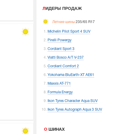
ЛИДЕРЫ ПРОДАЖ
Летние шины
235/65 R17
Michelin Pilot Sport 4 SUV
Pirelli Powergy
Cordiant Sport 3
Viatti Bosco A/T V-237
Cordiant Comfort 2
Yokohama BluEarth-XT AE61
Maxxis AT-771
Formula Energy
Ikon Tyres Character Aqua SUV
Ikon Tyres Autograph Aqua 3 SUV
О ШИНАХ