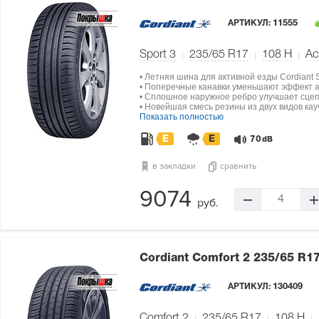
АРТИКУЛ:
11555
Sport 3
235/65 R17
108
H
Ас
• Летняя шина для активной езды Cordiant S
• Поперечные канавки уменьшают эффект 
• Сплошное наружное ребро улучшает сцеп
• Новейшая смесь резины из двух видов кау
Показать полностью
E
E
70
dB
в закладки
сравнить
9074
4
руб.
Cordiant Comfort 2
235/65 R1
АРТИКУЛ:
130409
Comfort 2
235/65 R17
108
H