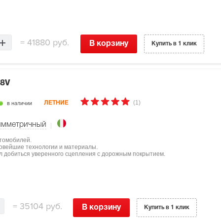
=
41880 руб.
В корзину
Купить в 1 клик
08V
(1)
в наличии
ЛЕТНИЕ
имметричный
втомобилей.
овейшие технологии и материалы.
л добиться уверенного сцепления с дорожным покрытием.
=
35104 руб.
В корзину
Купить в 1 клик