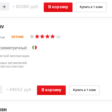
=
82080 руб.
В корзину
Купить в 1 клик
8V
(5)
0 шт.
ЛЕТНИЕ
симметричный
летней эксплуатации.
ковых автомобилей.
листых участках.
=
44652 руб.
В корзину
Купить в 1 клик
08H