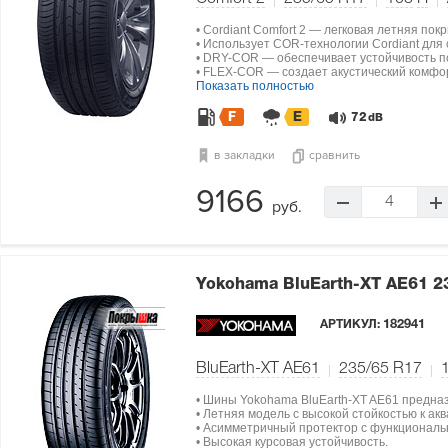
• Cordiant Comfort 2 — легковая летняя по
• Использует COR-технологии Cordiant для
• DRY-COR — обеспечивает устойчивость по
• FLEX-COR — создает акустический комфо
Показать полностью
F
E
72
dB
в закладки
сравнить
9166
4
руб.
Yokohama BluEarth-XT AE61
2
АРТИКУЛ:
182941
BluEarth-XT AE61
235/65 R17
• Шины Yokohama BluEarth-XT AE61 предна
• Летняя модель с высокой стойкостью к а
• Асимметричный протектор с функциональ
• Высокая курсовая устойчивость.