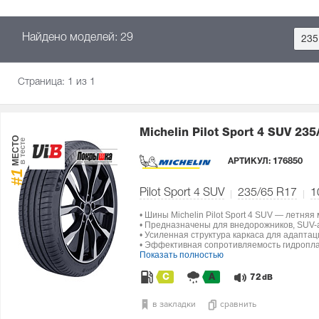
Найдено моделей: 29
235
Страница:
1
из 1
Michelin Pilot Sport 4 SUV
235
МЕСТО
в тесте
АРТИКУЛ:
176850
#1
Pilot Sport 4 SUV
235/65 R17
1
• Шины Michelin Pilot Sport 4 SUV — летняя
• Предназначены для внедорожников, SUV-а
• Усиленная структура каркаса для адапта
• Эффективная сопротивляемость гидропла
Показать полностью
C
A
72
dB
в закладки
сравнить