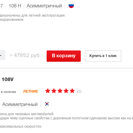
17
108
H
Асимметричный
едназначены для летней эксплуатации.
недорожников.
=
47952 руб.
В корзину
Купить в 1 клик
 108V
(2)
в наличии
ЛЕТНИЕ
Асимметричный
шина для легковых автомобилей.
одаря чему сцепные свойства с дорожным полотном одинаково высоки как на м
максимальных скоростях.