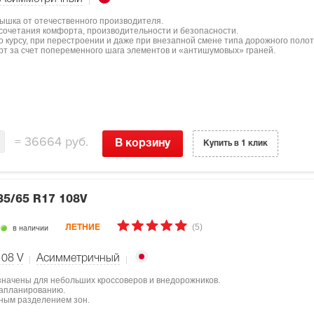
крышка от отечественного производителя.
 сочетания комфорта, производительности и безопасности.
 курсу, при перестроении и даже при внезапной смене типа дорожного полот
рт за счет попеременного шага элементов и «антишумовых» граней.
=
36664 руб.
В корзину
Купить в 1 клик
35/65 R17 108V
(5)
в наличии
ЛЕТНИЕ
108
V
Асимметричный
значены для небольших кроссоверов и внедорожников.
квапланированию.
ным разделением зон.