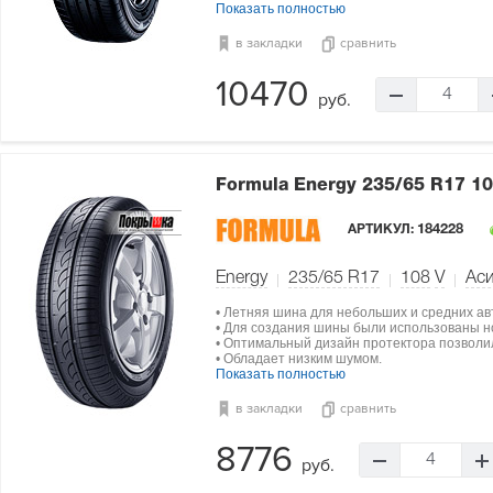
Показать полностью
в закладки
сравнить
10470
4
руб.
Formula Energy
235/65 R17 1
АРТИКУЛ:
184228
Energy
235/65 R17
108
V
Ас
• Летняя шина для небольших и средних а
• Для создания шины были использованы н
• Оптимальный дизайн протектора позволи
• Обладает низким шумом.
Показать полностью
в закладки
сравнить
8776
4
руб.