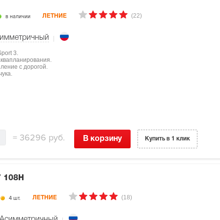
(22)
в наличии
ЛЕТНИЕ
имметричный
port 3.
аквапланирования.
ление с дорогой.
чука.
=
36296 руб.
В корзину
Купить в 1 клик
7 108H
(18)
4 шт.
ЛЕТНИЕ
Асимметричный