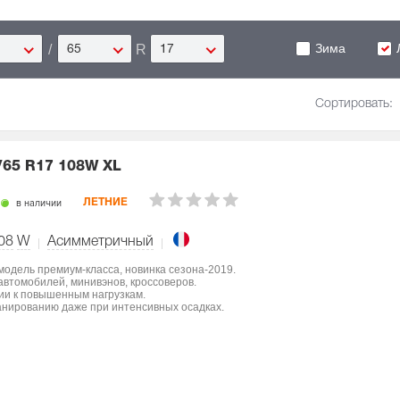
Зима
/
R
65
17
Сортировать:
/65 R17 108W XL
в наличии
ЛЕТНИЕ
08
W
Асимметричный
 модель премиум-класса, новинка сезона-2019.
втомобилей, минивэнов, кроссоверов.
ции к повышенным нагрузкам.
нированию даже при интенсивных осадках.