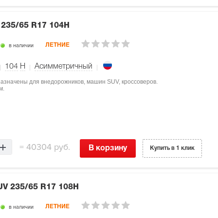
V
235/65 R17 104H
в наличии
ЛЕТНИЕ
104
H
Асимметричный
дназначены для внедорожников, машин SUV, кроссоверов.
м.
=
40304 руб.
В корзину
Купить в 1 клик
SUV
235/65 R17 108H
в наличии
ЛЕТНИЕ