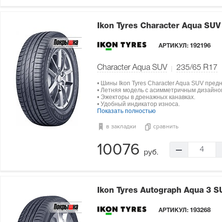
Ikon Tyres Character Aqua SU
АРТИКУЛ:
192196
Character Aqua SUV
235/65 R17
• Шины Ikon Tyres Character Aqua SUV пре
• Летняя модель с асимметричным дизайно
• Эжекторы в дренажных канавках.
• Удобный индикатор износа.
Показать полностью
в закладки
сравнить
10076
4
руб.
Ikon Tyres Autograph Aqua 3 
АРТИКУЛ:
193268