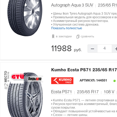
Autograph Aqua 3 SUV
235/65 R
• Шины Ikon Tyres Autograph Aqua 3 SUV пр
• Премиальная модель для кроссоверов и в
• Асимметричный рисунок протектора.
• Улучшенная система дренажа.
Показать полностью
в закладки
сравнить
11988
4
руб.
Kumho Ecsta PS71
235/65 R17
МЕСТО
в тесте
АРТИКУЛ:
144551
#2
Ecsta PS71
235/65 R17
108
V
• Kumho Ecsta PS71 — летняя спортивная 
• Рисунок протектора асимметричный, благ
сухом покрытии.
• Обладает повышенной устойчивостью на 
• Сезон — летние шины.