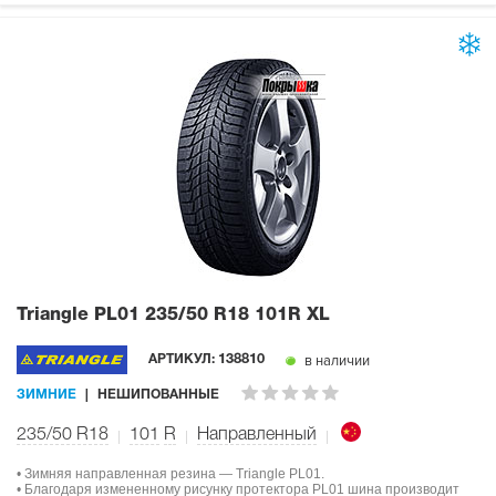
Triangle PL01
235/50 R18 101R XL
в наличии
АРТИКУЛ:
138810
ЗИМНИЕ
НЕШИПОВАННЫЕ
235/50 R18
101
R
Направленный
• Зимняя направленная резина — Triangle PL01.
• Благодаря измененному рисунку протектора PL01 шина производит