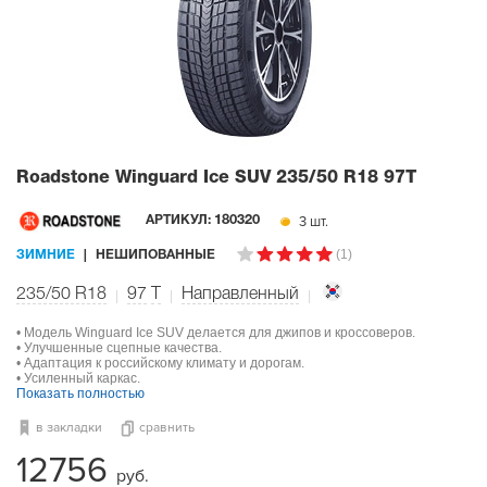
Roadstone Winguard Ice SUV
235/50 R18 97T
3 шт.
АРТИКУЛ:
180320
(1)
ЗИМНИЕ
НЕШИПОВАННЫЕ
235/50 R18
97
T
Направленный
• Модель Winguard Ice SUV делается для джипов и кроссоверов.
• Улучшенные сцепные качества.
• Адаптация к российскому климату и дорогам.
• Усиленный каркас.
Показать полностью
в закладки
сравнить
12756
руб.