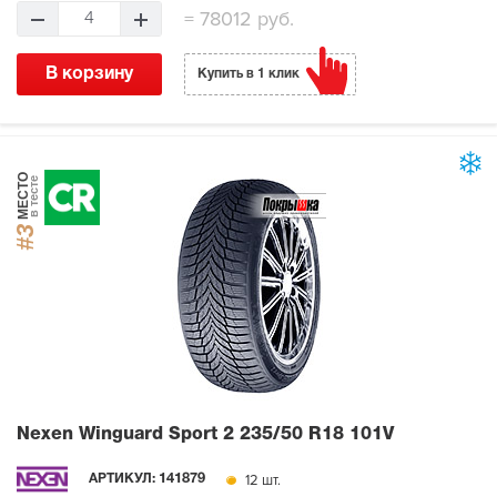
=
78012 руб.
4
В корзину
Купить в 1 клик
МЕСТО
в тесте
#3
Nexen Winguard Sport 2
235/50 R18 101V
12 шт.
АРТИКУЛ:
141879