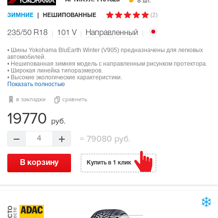
8 шт.
1101823
(2)
ЗИМНИЕ
НЕШИПОВАННЫЕ
235/50 R18
101
V
Направленный
• Шины Yokohama BluEarth Winter (V905) предназначены для легковых
автомобилей.
• Нешипованная зимняя модель с направленным рисунком протектора.
• Широкая линейка типоразмеров.
• Высокие экологические характеристики.
Показать полностью
в закладки
сравнить
19770
руб.
=
79080 руб.
4
В корзину
Купить в 1 клик
МЕСТО
в тесте