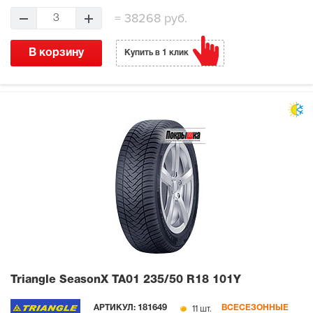
=
38268 руб.
3
В корзину
Купить в 1 клик
Triangle SeasonX TA01
235/50 R18 101Y
11 шт.
АРТИКУЛ:
181649
ВСЕСЕЗОННЫЕ