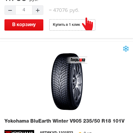
=
47076 руб.
4
В корзину
Купить в 1 клик
Yokohama BluEarth Winter V905
235/50 R18 101V
АРТИКУЛ: