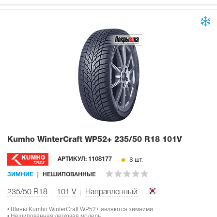
Kumho WinterCraft WP52+
235/50 R18 101V
8 шт.
АРТИКУЛ:
1108177
ЗИМНИЕ
НЕШИПОВАННЫЕ
235/50 R18
101
V
Направленный
• Шины Kumho WinterCraft WP52+ являются зимними.
• Нешипованная легковая модель.