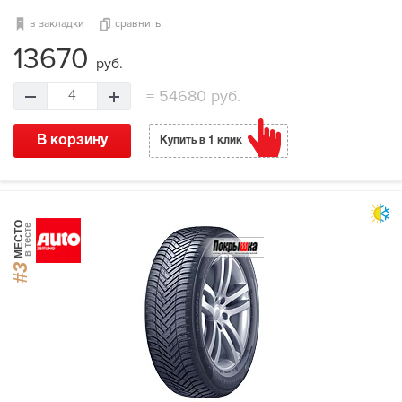
в закладки
сравнить
13670
руб.
=
54680 руб.
4
В корзину
Купить в 1 клик
МЕСТО
в тесте
#3