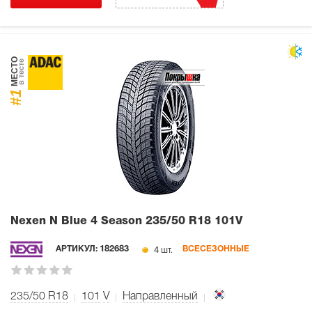
МЕСТО
в тесте
#1
Nexen N Blue 4 Season
235/50 R18 101V
4 шт.
АРТИКУЛ:
182683
ВСЕСЕЗОННЫЕ
235/50 R18
101
V
Направленный