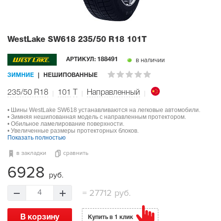
WestLake SW618
235/50 R18 101T
в наличии
АРТИКУЛ:
188491
ЗИМНИЕ
НЕШИПОВАННЫЕ
235/50 R18
101
T
Направленный
• Шины WestLake SW618 устанавливаются на легковые автомобили.
• Зимняя нешипованная модель с направленным протектором.
• Обильное ламелирование поверхности.
• Увеличенные размеры протекторных блоков.
Показать полностью
в закладки
сравнить
6928
руб.
=
27712 руб.
4
В корзину
Купить в 1 клик