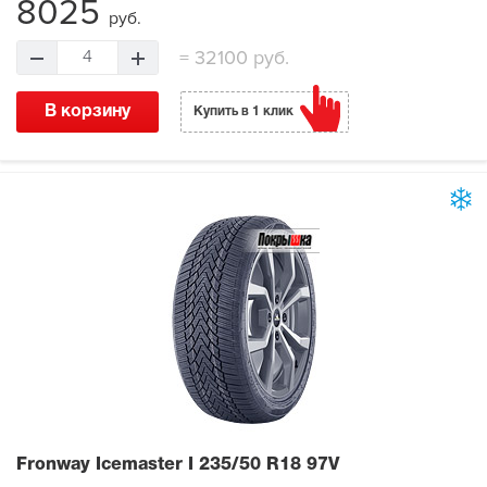
8025
руб.
=
32100 руб.
4
В корзину
Купить в 1 клик
Fronway Icemaster I
235/50 R18 97V