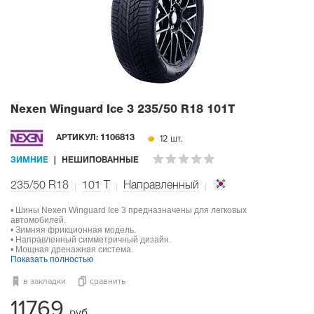
Nexen Winguard Ice 3
235/50 R18 101T
12 шт.
АРТИКУЛ:
1106813
ЗИМНИЕ
НЕШИПОВАННЫЕ
235/50 R18
101
T
Направленный
• Шины Nexen Winguard Ice 3 предназначены для легковых
автомобилей.
• Зимняя фрикционная модель.
• Направленный симметричный дизайн.
• Мощная дренажная система.
Показать полностью
в закладки
сравнить
11769
руб.