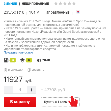
ЗИМНИЕ
НЕШИПОВАННЫЕ
235/50 R18
101
V
Направленный
• Зимняя новинка 2017/2018 года. Nexen WinGuard Sport 2 — модель
нешипованной резины для спортивных автомобилей.
• Nexen WinGuard Sport 2 — автошина, пришедшая на замену покрышке
первого поколения Nexen/Roadstone Win Guard Sport, выпускаемой с
2011 года.
• Измененный рисунок протектора увеличивает надежность сцепления
на мокрой и заснеженной дорожной поверхности.
• Наличие трёхмерных зимних ламелей повышает стабильность
управления транспортного средства.
Показать полностью
C
C
70
dB
в закладки
сравнить
11927
руб.
=
47708 руб.
4
В корзину
Купить в 1 клик