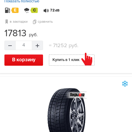
Показать полностью
E
C
72
dB
в закладки
сравнить
17813
руб.
=
71252 руб.
4
В корзину
Купить в 1 клик