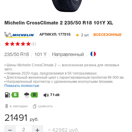
Michelin CrossClimate 2
235/50 R18 101Y XL
2 шт.
АРТИКУЛ:
177515
ВСЕСЕЗОННЫЕ
(1)
235/50 R18
101
Y
Направленный
• Шины Michelin CrossClimate 2 — всесезонная резина для легковых
авто.
• Новинка 2020 года, предлагаемая в 56 типоразмерах.
• Длительный жизненный цикл с гарантированным пробегом 96 000 км.
• Направленный протектор с удлиненными изогнутыми блоками.
Показать полностью
B
B
71
dB
в закладки
сравнить
21491
руб.
=
42982 руб.
2