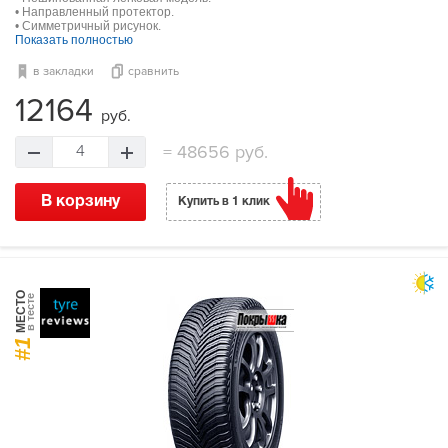
• Направленный протектор.
• Симметричный рисунок.
Показать полностью
в закладки
сравнить
12164
руб.
=
48656 руб.
4
В корзину
Купить в 1 клик
МЕСТО
в тесте
#1