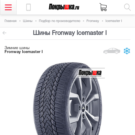
Главная
Шины
Подбор по производителю
Fronway
Icemaster I
Шины Fronway Icemaster I
Зимние шины
Fronway Icemaster I