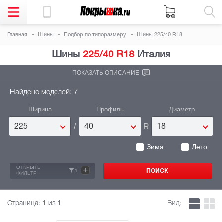
Главная
Шины
Подбор по типоразмеру
Шины 225/40 R18
Шины
225/40 R18
Италия
ПОКАЗАТЬ ОПИСАНИЕ
Найдено моделей: 7
Ширина
Профиль
Диаметр
/
R
225
40
18
Зима
Лето
ОТКРЫТЬ
+
1
ФИЛЬТР
Страница:
1
из 1
Вид: