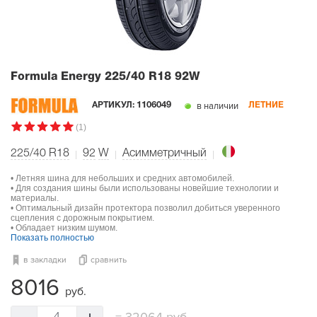
Formula Energy
225/40 R18 92W
в наличии
АРТИКУЛ:
1106049
ЛЕТНИЕ
(1)
225/40 R18
92
W
Асимметричный
• Летняя шина для небольших и средних автомобилей.
• Для создания шины были использованы новейшие технологии и
материалы.
• Оптимальный дизайн протектора позволил добиться уверенного
сцепления с дорожным покрытием.
• Обладает низким шумом.
Показать полностью
в закладки
сравнить
8016
руб.
=
32064 руб.
4