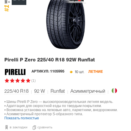
#1
Pirelli P Zero
225/40 R18 92W Runflat
10 шт.
АРТИКУЛ:
1105995
ЛЕТНИЕ
(1)
225/40 R18
92
W
Runflat
Асимметричный
• Шины Pirelli P Zero — высокопроизводительная летняя модель.
• Адаптация для скоростной езды по твердым покрытиям.
• Возможна установка на легковые авто, паркетники, внедорожники.
• Асимметричный протектор S-образного типа.
Показать полностью
в закладки
сравнить