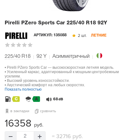
Pirelli PZero Sports Car
225/40 R18 92Y
2 шт.
АРТИКУЛ:
135088
ЛЕТНИЕ
225/40 R18
92
Y
Асимметричный
• Pirelli PZero Sports Car — высокоскоростная летняя модель.
• Усиленный каркас, адаптированный к мощным центробежным
усилиям.
• Высокий уровень износостойкости.
• Акустический комфорт на любых скоростях.
Показать полностью
C
A
68
dB
в закладки
сравнить
16358
руб.
=
32716 руб.
2