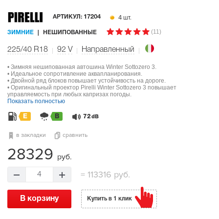
4 шт.
АРТИКУЛ:
17204
(11)
ЗИМНИЕ
НЕШИПОВАННЫЕ
225/40 R18
92
V
Направленный
• Зимняя нешипованная автошина Winter Sottozero 3.
• Идеальное сопротивление аквапланирования.
• Двойной ряд блоков повышает устойчивость на дороге.
• Оригинальный проектор Pirelli Winter Sottozero 3 повышает
управляемость при любых капризах погоды.
Показать полностью
E
B
72
dB
в закладки
сравнить
28329
руб.
=
113316 руб.
4
В корзину
Купить в 1 клик