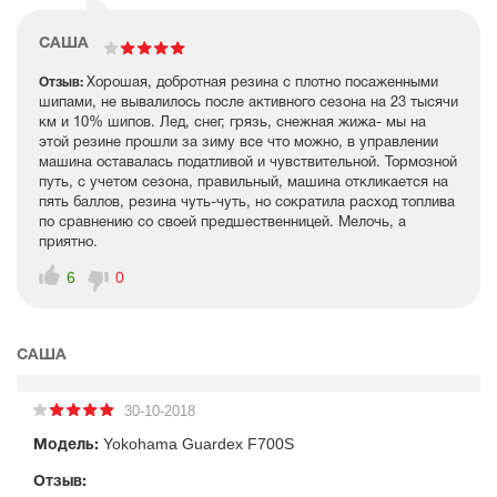
САША
Отзыв:
Хорошая, добротная резина с плотно посаженными
шипами, не вывалилось после активного сезона на 23 тысячи
км и 10% шипов. Лед, снег, грязь, снежная жижа- мы на
этой резине прошли за зиму все что можно, в управлении
машина оставалась податливой и чувствительной. Тормозной
путь, с учетом сезона, правильный, машина откликается на
пять баллов, резина чуть-чуть, но сократила расход топлива
по сравнению со своей предшественницей. Мелочь, а
приятно.
6
0
САША
30-10-2018
Yokohama Guardex F700S
Модель:
Отзыв: