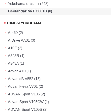
Yokohama отзывы (248)
Geolandar M/T G001C (0)
ОТЗЫВЫ YOKOHAMA
A-460 (2)
A.Drive AA01 (9)
A10E (2)
A348R (1)
A349A (1)
Advan A10 (1)
Advan dB V552 (15)
Advan Fleva V701 (2)
ADVAN Sport V105 (2)
Advan Sport V105CW (1)
ADVAN Sport V105S (2)