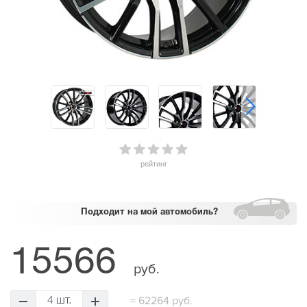
рейтинг
Подходит
на мой автомобиль?
15566
руб.
=
62264 руб.
4 шт.