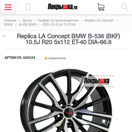
Главная
Диски
Подбор по производителю
Replica LA Concept
BMW
B-536 (BKF)
R20 J10.5 5x112 ET40
Replica LA Concept BMW B-536 (BKF)
10.5J R20 5x112
ET-40
DIA-66.6
АРТИКУЛ: 285024
ограничено