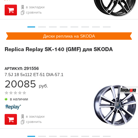
в закладки
сравнить
Диски реплика на SKODA
Replica Replay SK-140 (GMF) для SKODA
291556
АРТИКУЛ:
7.5J
18
5x112
ET-51
DIA-57.1
20085
руб.
в наличии
в закладки
сравнить