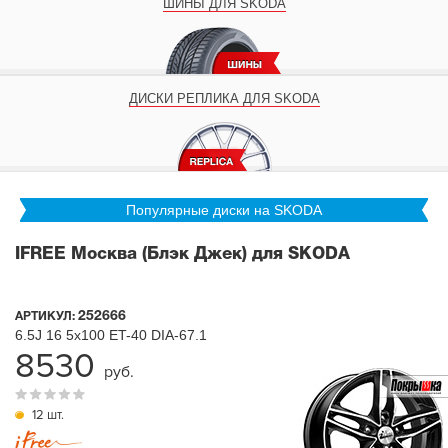
ШИНЫ ДЛЯ SKODA
ДИСКИ РЕПЛИКА ДЛЯ SKODA
Популярные диски на SKODA
IFREE Москва (Блэк Джек) для SKODA
252666
АРТИКУЛ:
6.5J
16
5x100
ET-40
DIA-67.1
8530
руб.
12 шт.