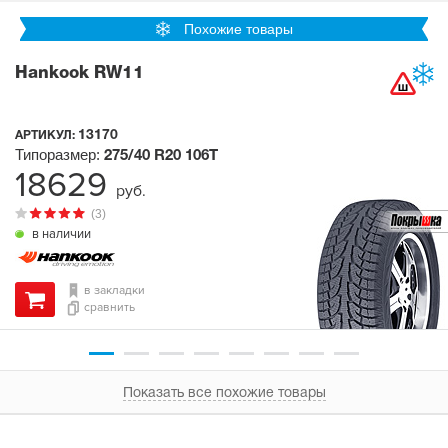
Похожие товары
Hankook RW11
13170
АРТИКУЛ:
Типоразмер:
275/40 R20
106T
18629
руб.
(3)
в наличии
в закладки
сравнить
Показать все похожие товары