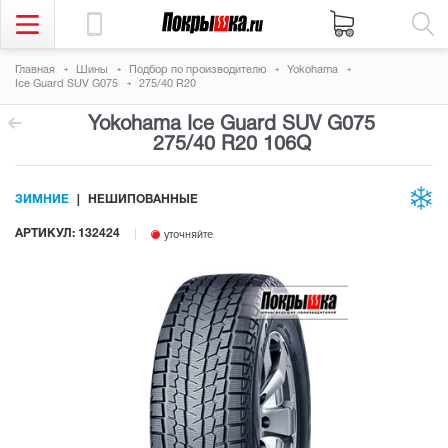
Главная
Шины
Подбор по производителю
Yokohama
Ice Guard SUV G075
275/40 R20
Yokohama Ice Guard SUV G075
275/40 R20 106Q
ЗИМНИЕ
НЕШИПОВАННЫЕ
АРТИКУЛ: 132424
уточняйте