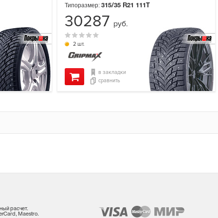
Типоразмер:
315/35 R21
111T
30287
руб.
2 шт.
в закладки
сравнить
ный расчет.
rCard, Maestro.