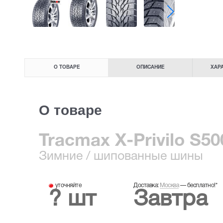
О ТОВАРЕ
ОПИСАНИЕ
ХАР
О товаре
Tracmax X-Privilo S50
Зимние
/ шипованные шины
уточняйте
Доставка:
Москва
—
бесплатно!
*
? шт
Завтра