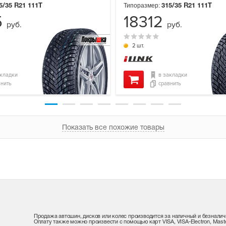
Типоразмер:
5/35 R21
111T
315/35 R21
111T
5
18312
руб.
руб.
2 шт.
акладки
в закладки
внить
сравнить
Показать все похожие товары
Продажа автошин, дисков или колес производится за наличный и безналич
Оплату также можно произвести с помощью карт VISA, VISA-Electron, Maste