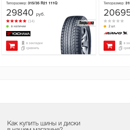
Типоразмер:
Типоразмер:
315/35 R21
111Q
31
29840
2069
руб.
(14)
в наличии
2 шт.
в закладки
в з
сравнить
сра
Как купить шины и диски