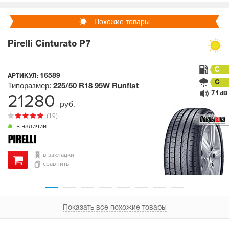
Похожие товары
Pirelli Cinturato P7
C
16589
АРТИКУЛ:
C
Типоразмер:
225/50 R18
95W
Runflat
71
21280
dB
руб.
(19)
в наличии
в закладки
сравнить
Показать все похожие товары