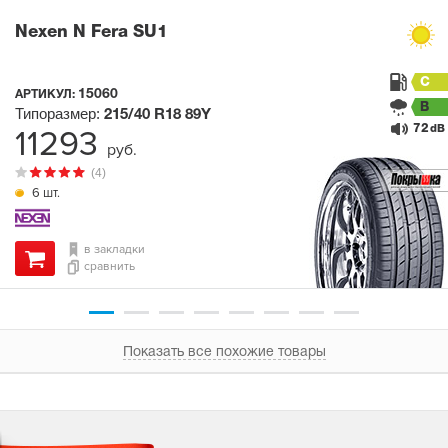
Nexen N Fera SU1
C
15060
АРТИКУЛ:
B
Типоразмер:
215/40 R18
89Y
72
11293
dB
руб.
(4)
6 шт.
в закладки
сравнить
Показать все похожие товары