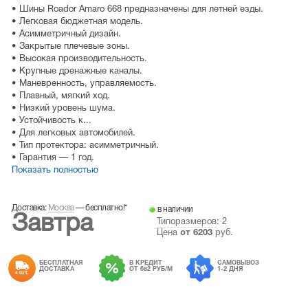
• Шины Roador Amaro 668 предназначены для летней езды.
• Легковая бюджетная модель.
• Асимметричный дизайн.
• Закрытые плечевые зоны.
• Высокая производительность.
• Крупные дренажные каналы.
• Маневренность, управляемость.
• Плавный, мягкий ход.
• Низкий уровень шума.
• Устойчивость к...
• Для легковых автомобилей.
• Тип протектора: асимметричный.
• Гарантия — 1 год.
Показать полностью
Доставка:
Москва
—
бесплатно!
*
в наличии
Завтра
Типоразмеров
: 2
Цена
от
6203
руб.
БЕСПЛАТНАЯ
В КРЕДИТ
САМОВЫВОЗ
ДОСТАВКА
ОТ 682 РУБ/М
1-2 ДНЯ
4 ШТ.