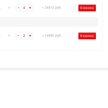
.
4
х
=
24812
руб.
.
2
х
=
14890
руб.