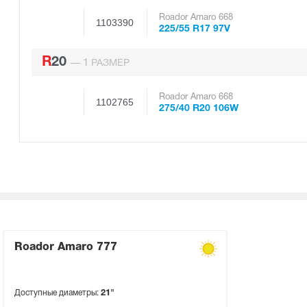
Roador Amaro 668
1103390
225/55 R17 97V
R20
1
—
РАЗМЕР
Roador Amaro 668
1102765
275/40 R20 106W
Roador Amaro 777
Доступные диаметры:
21"