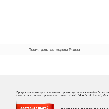
Посмотреть все модели Roador
Продажа автошин, дисков или колес производится за наличный и безналич
Оплату также можно произвести с помощью карт VISA, VISA-Electron, Maste