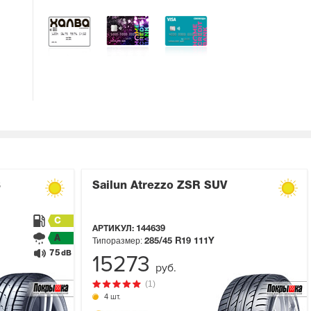
3
Sailun Atrezzo ZSR SUV
C
АРТИКУЛ:
144639
A
Типоразмер:
285/45 R19
111Y
75
dB
15273
руб.
(1)
4 шт.