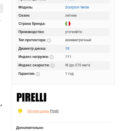
Модель:
Scorpion Verde
Сезон:
летние
т
Страна бренда:
Производство:
уточняйте
Тип протектора:
асимметричный
Диаметр диска:
19
Индекс нагрузки:
111
Индекс скорости:
W (до 270 км/ч)
Гарантия:
1 год
ы
Летние шины
Pirelli
Дополнительно: