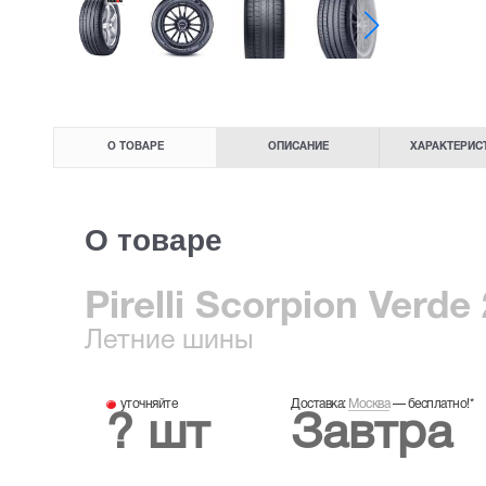
О ТОВАРЕ
ОПИСАНИЕ
ХАРАКТЕРИС
О товаре
Pirelli Scorpion Verde
Летние
шины
уточняйте
Доставка:
Москва
—
бесплатно!
*
? шт
Завтра