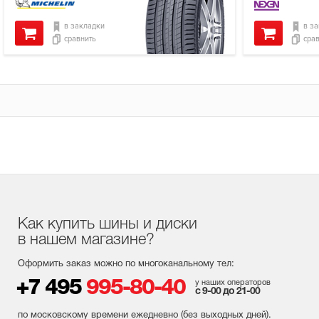
в закладки
в з
сравнить
сра
Как купить шины и диски
в нашем магазине?
Оформить заказ можно по многоканальному тел:
+7 495
995-80-40
у наших операторов
с 9-00 до 21-00
по московскому времени ежедневно (без выходных
дней
).