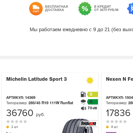
БЕСПЛАТНАЯ
В КРЕДИТ
ДОСТАВКА
ОТ 3670 РУБ/М
4 ШТ.
Мы работаем ежедневно с 9 до 21 (без вы
Michelin Latitude Sport 3
Nexen N F
C
АРТИКУЛ:
14369
АРТИКУЛ:
1504
A
Типоразмер:
Типоразмер:
285/45 R19
111W
Runflat
28
70
dB
36760
17836
руб.
2 шт.
4 шт.