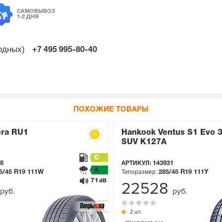
САМОВЫВОЗ
1-2 ДНЯ
ходных)
+7 495
995-80-40
ПОХОЖИЕ ТОВАРЫ
era RU1
Hankook Ventus S1 Evo 
SUV K127A
C
8
АРТИКУЛ:
143931
A
Типоразмер:
5/45 R19
111W
285/45 R19
111Y
71
dB
22528
руб.
руб.
2 шт.