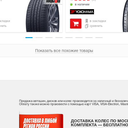
в наличии
акладки
в закладки
внить
сравнить
Показать все похожие товары
Продажа автошин, дисков или колес производится за наличный и безналич
Оплату также можно произвести с помощью карт VISA, VISA-Electron, Maste
ДОСТАВКА КОЛЕС ПО МОС
КОМПЛЕКТА — БЕСПЛАТНО