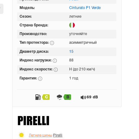
Модель:
Cinturato P1 Verde
Сезон:
летние
Страна бренда:
Производство:
уточняйте
Тип протектора:
асимметричный
Диаметр диска:
15
Индекс нагрузки:
88
Индекс скорости:
H (до 210 км/ч)
Гарантия:
1 год
C
B
69 dB
Летние шины
Pirelli