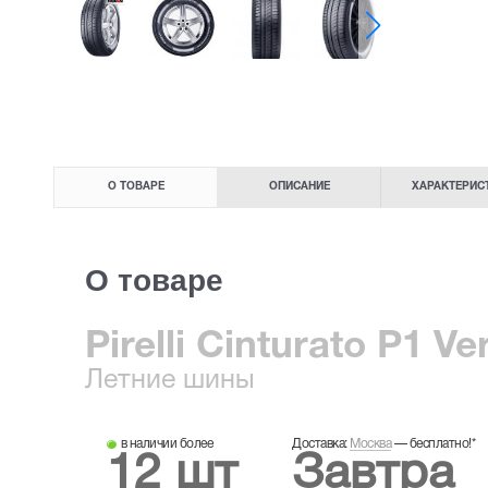
О ТОВАРЕ
ОПИСАНИЕ
ХАРАКТЕРИС
О товаре
Pirelli Cinturato P1 V
Летние
шины
в наличии более
Доставка:
Москва
—
бесплатно!
*
12 шт
Завтра