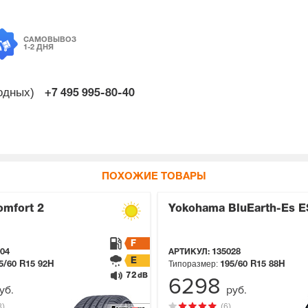
САМОВЫВОЗ
1-2 ДНЯ
ходных)
+7 495
995-80-40
ПОХОЖИЕ ТОВАРЫ
omfort 2
Yokohama BluEarth-Es 
F
04
АРТИКУЛ:
135028
E
Типоразмер:
5/60 R15
92H
195/60 R15
88H
72
dB
6298
уб.
руб.
8)
(6)