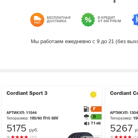
БЕСПЛАТНАЯ
В КРЕДИТ
ДОСТАВКА
ОТ 656 РУБ/М
4 ШТ.
Мы работаем ежедневно с 9 до 21 (без вы
Cordiant Sport 3
Cordiant C
F
АРТИКУЛ:
11544
АРТИКУЛ:
1304
B
Типоразмер:
Типоразмер:
195/60 R15
88V
19
71
dB
5175
5267
руб.
р
(22)
(1