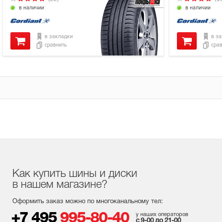
в наличии
в наличии
в закладки
в з
сравнить
сра
Как купить шины и диски
в нашем магазине?
Оформить заказ можно по многоканальному тел:
+7 495
995-80-40
у наших операторов
с 9-00 до 21-00