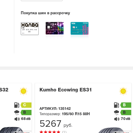
Покупка шин в рассрочку
ES32
Kumho Ecowing ES31
C
B
АРТИКУЛ:
135142
B
B
Типоразмер:
195/60 R15
88H
68
70
dB
dB
5267
руб.
(1)