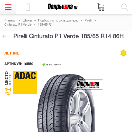
Главная
Шины
Подбор по производителю
Pirelli
Cinturato P1 Verde
185/65 R14
Pirelli Cinturato P1 Verde
185/65 R14 86H
ЛЕТНИЕ
АРТИКУЛ: 16550
в наличии
МЕСТО
в тесте
#1