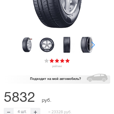
рейтинг
Подходит
на мой автомобиль?
5832
руб.
=
23328 руб.
4 шт.