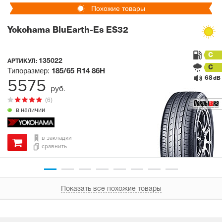
Похожие товары
Yokohama BluEarth-Es ES32
C
135022
АРТИКУЛ:
C
Типоразмер:
185/65 R14
86H
68
5575
dB
руб.
(6)
в наличии
в закладки
сравнить
Показать все похожие товары