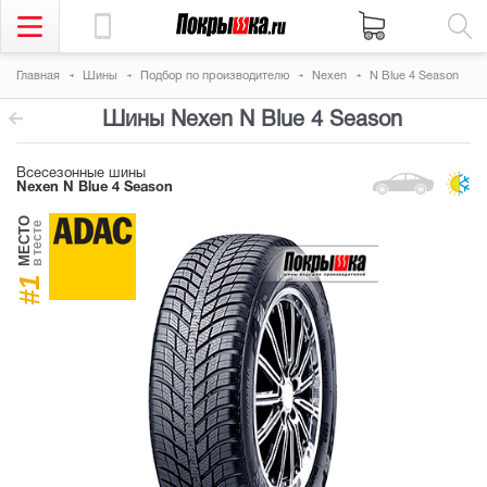
Главная
Шины
Подбор по производителю
Nexen
N Blue 4 Season
Шины Nexen N Blue 4 Season
Всесезонные шины
Nexen N Blue 4 Season
МЕСТО
в тесте
#1