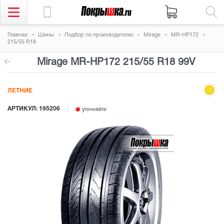
Главная
Шины
Подбор по производителю
Mirage
MR-HP172
215/55 R18
Mirage MR-HP172
215/55 R18 99V
ЛЕТНИЕ
АРТИКУЛ: 195206
уточняйте