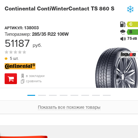
Continental ContiWinterContact TS 860 S
C
138003
АРТИКУЛ:
B
Типоразмер:
285/35 R22
106W
75
51187
dB
руб.
5 шт.
в закладки
сравнить
Показать все похожие товары