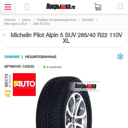
Главная
Шины
Подбор по производителю
Michelin
Pilot Alpin 5 SUV
285/40 R22
Michelin Pilot Alpin 5 SUV
285/40 R22 110V
XL
ЗИМНИЕ
НЕШИПОВАННЫЕ
АРТИКУЛ: 142620
в наличии
МЕСТО
в тесте
#1