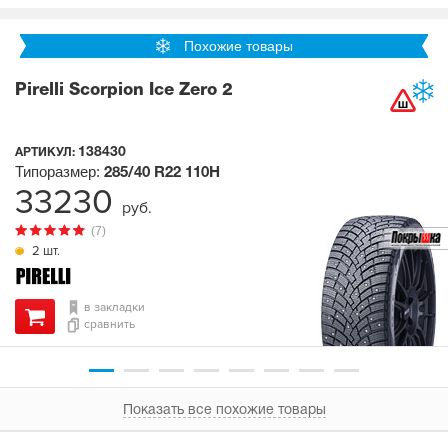
Похожие товары
Pirelli Scorpion Ice Zero 2
138430
АРТИКУЛ:
Типоразмер:
285/40 R22
110H
33230
руб.
(7)
2 шт.
в закладки
сравнить
Показать все похожие товары