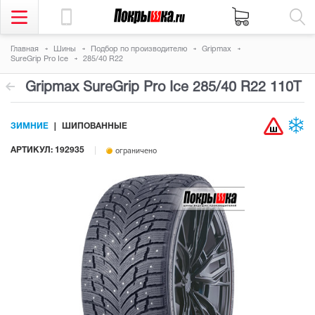
Главная
Шины
Подбор по производителю
Gripmax
SureGrip Pro Ice
285/40 R22
Gripmax SureGrip Pro Ice
285/40 R22 110T
ЗИМНИЕ
ШИПОВАННЫЕ
АРТИКУЛ: 192935
ограничено