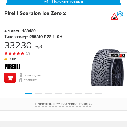
Похожие товары
Pirelli Scorpion Ice Zero 2
138430
АРТИКУЛ:
Типоразмер:
285/40 R22
110H
33230
руб.
(7)
2 шт.
в закладки
сравнить
Показать все похожие товары