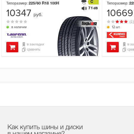
C
Типоразмер:
Типоразмер:
225/60 R18
100H
22
71
dB
10347
1066
руб.
(1)
в наличии
12 шт.
в закладки
в з
сравнить
сра
Как купить шины и диски