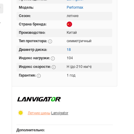
Модель:
Performax
Сезон:
летние
.
Страна бренда:
Производство:
Китай
Тип протектора:
симметричный
Диаметр диска:
18
Индекс нагрузки:
104
Индекс скорости:
H (до 210 км/ч)
Гарантия:
1 год
Летние шины
Lanvigator
Дополнительно: