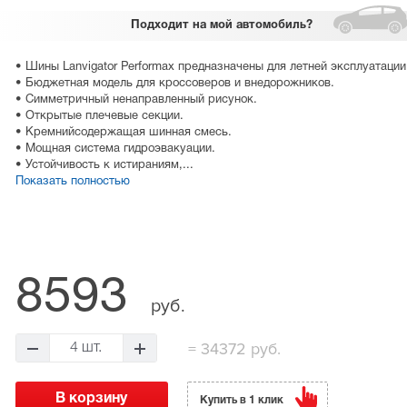
Подходит
на мой автомобиль?
• Шины Lanvigator Performax предназначены для летней эксплуатации
• Бюджетная модель для кроссоверов и внедорожников.
• Симметричный ненаправленный рисунок.
• Открытые плечевые секции.
• Кремнийсодержащая шинная смесь.
• Мощная система гидроэвакуации.
• Устойчивость к истираниям,...
Показать полностью
8593
руб.
=
34372 руб.
4 шт.
Купить в 1 клик