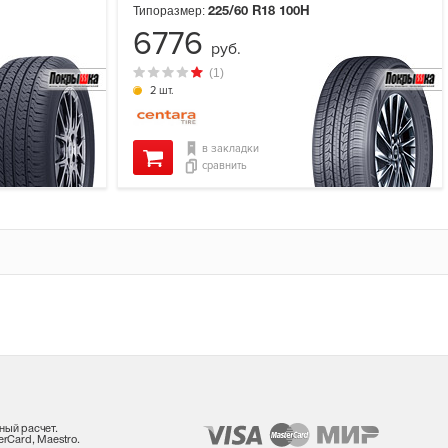
Типоразмер:
225/60 R18
100H
6776
руб.
(1)
2 шт.
в закладки
сравнить
ный расчет.
rCard, Maestro.