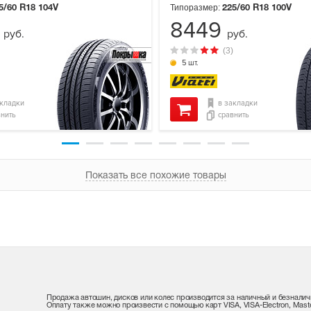
Типоразмер:
5/60 R18
104V
225/60 R18
100V
9
8449
руб.
руб.
(3)
5 шт.
акладки
в закладки
внить
сравнить
Показать все похожие товары
Продажа автошин, дисков или колес производится за наличный и безналич
Оплату также можно произвести с помощью карт VISA, VISA-Electron, Maste