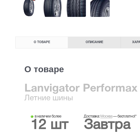
О ТОВАРЕ
ОПИСАНИЕ
ХАР
О товаре
Lanvigator Performax
Летние
шины
в наличии более
Доставка:
Москва
—
бесплатно!
*
12 шт
Завтра