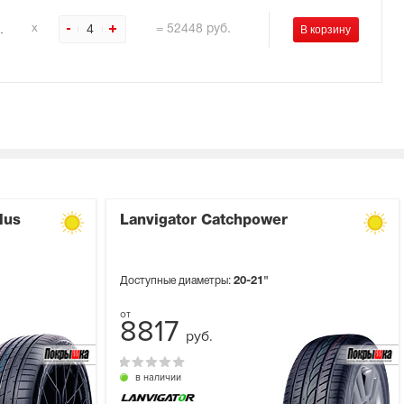
.
4
х
=
52448
руб.
lus
Lanvigator Catchpower
Доступные диаметры:
20-21"
8817
руб.
в наличии