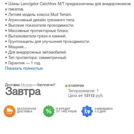
• Шины Lanvigator Catchfors M/T предназначены для внедорожников
и пикапов.
• Летняя модель класса Mud Terrain.
• Агрессивный дизайн грязевого типа.
• Высокие показатели проходимости.
• Массивные протекторные блоки.
• Выталкиватели грязи и камней.
• Грунтозацепы для улучшения проходимости.
• Мощная...
• Для внедорожных автомобилей.
• Тип протектора: симметричный.
• Гарантия — 1 год.
Показать полностью
Доставка:
Москва
—
бесплатно!
*
в наличии
Завтра
Типоразмеров
: 1
Цена
от
13112
руб.
БЕСПЛАТНАЯ
В КРЕДИТ
САМОВЫВОЗ
ДОСТАВКА
ОТ 1442 РУБ/М
1-2 ДНЯ
4 ШТ.