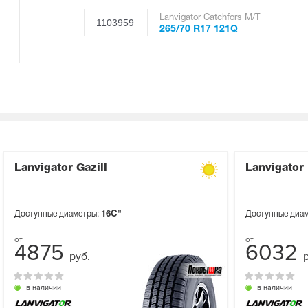
Lanvigator Catchfors M/T
1103959
265/70 R17 121Q
Lanvigator Gazill
Lanvigator
Доступные диаметры:
16C"
Доступные диа
4875
6032
руб.
в наличии
в наличии