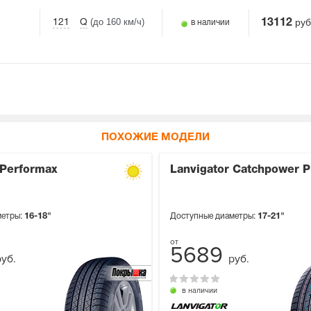
(до 160 км/ч)
руб
121
Q
13112
в наличии
ПОХОЖИЕ МОДЕЛИ
 Performax
Lanvigator Catchpower P
метры:
16-18"
Доступные диаметры:
17-21"
5689
руб.
руб.
в наличии