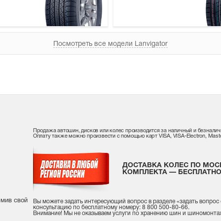
Посмотреть все модели Lanvigator
Продажа автошин, дисков или колес производится за наличный и безналич
Оплату также можно произвести с помощью карт VISA, VISA-Electron, Maste
ДОСТАВКА КОЛЕС ПО МОС
КОМПЛЕКТА — БЕСПЛАТНО
рмив свой
Вы можете задать интересующий вопрос
в разделе «
задать вопрос
консультацию
по бесплатному номеру: 8 800 500-80-66.
Внимание! Мы не оказываем услуги по хранению шин и шиномонта