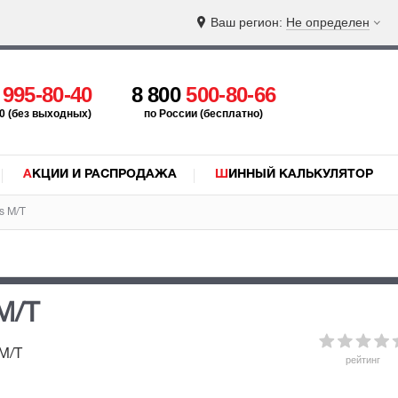
Ваш регион:
Не определен
5
995-80-40
8 800
500-80-66
:00 (без выходных)
по России (бесплатно)
АКЦИИ И РАСПРОДАЖА
ШИННЫЙ КАЛЬКУЛЯТОР
s M/T
M/T
 M/T
рейтинг