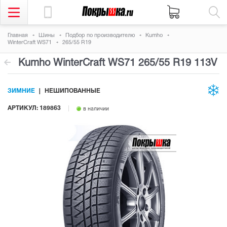
Главная
Шины
Подбор по производителю
Kumho
WinterCraft WS71
265/55 R19
Kumho WinterCraft WS71
265/55 R19 113V
ЗИМНИЕ
НЕШИПОВАННЫЕ
АРТИКУЛ: 189863
в наличии