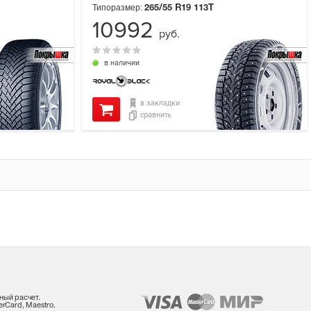
Типоразмер:
265/55 R19
113T
10992
руб.
в наличии
в закладки
сравнить
ный расчет.
rCard, Maestro.