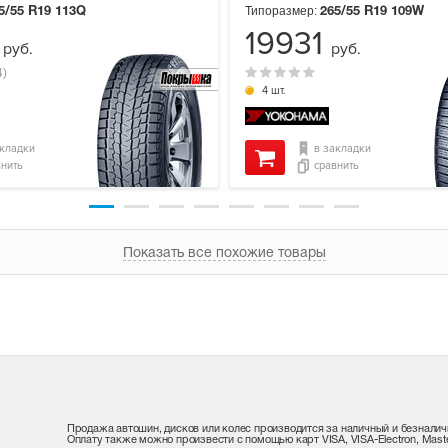
Типоразмер:
5/55 R19
113Q
265/55 R19
109W
0
19931
руб.
руб.
4)
4 шт.
акладки
в закладки
внить
сравнить
Показать все похожие товары
Продажа автошин, дисков или колес производится за наличный и безналич
Оплату также можно произвести с помощью карт VISA, VISA-Electron, Maste