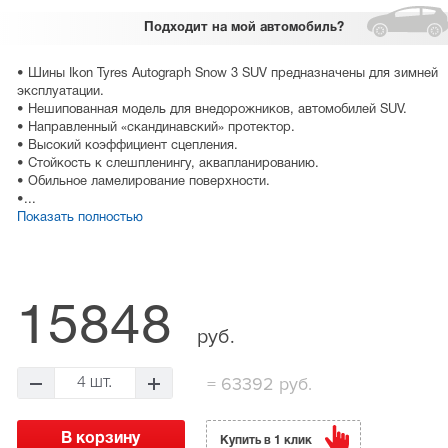
Подходит
на мой автомобиль?
• Шины Ikon Tyres Autograph Snow 3 SUV предназначены для зимней
эксплуатации.
• Нешипованная модель для внедорожников, автомобилей SUV.
• Направленный «скандинавский» протектор.
• Высокий коэффициент сцепления.
• Стойкость к слешпленингу, аквапланированию.
• Обильное ламелирование поверхности.
•...
Показать полностью
15848
руб.
=
63392 руб.
4 шт.
Купить в 1 клик