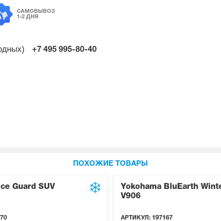
САМОВЫВОЗ
1-2 ДНЯ
ходных)
+7 495
995-80-40
ПОХОЖИЕ ТОВАРЫ
Ice Guard SUV
Yokohama BluEarth Wint
V906
70
АРТИКУЛ:
197167