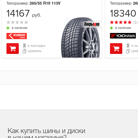
Типоразмер:
Типоразмер:
265/55 R19
113V
26
14167
1834
руб.
(1
в наличии
в наличии
в закладки
в з
сравнить
сра
Как купить шины и диски