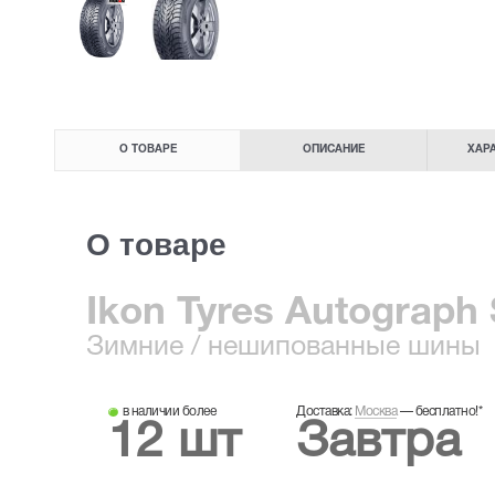
О ТОВАРЕ
ОПИСАНИЕ
ХАР
О товаре
Ikon Tyres Autograph
Зимние
/ нешипованные шины
в наличии более
Доставка:
Москва
—
бесплатно!
*
12 шт
Завтра