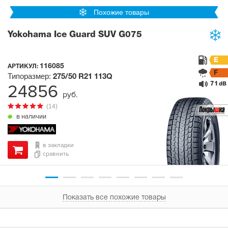
Похожие товары
Yokohama Ice Guard SUV G075
E
116085
АРТИКУЛ:
F
Типоразмер:
275/50 R21
113Q
71
24856
dB
руб.
(14)
в наличии
в закладки
сравнить
Показать все похожие товары