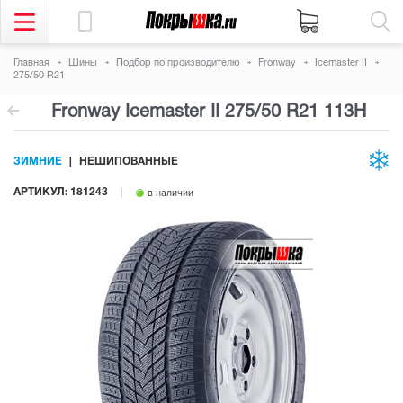
Главная
Шины
Подбор по производителю
Fronway
Icemaster II
275/50 R21
Fronway Icemaster II
275/50 R21 113H
ЗИМНИЕ
НЕШИПОВАННЫЕ
АРТИКУЛ: 181243
в наличии