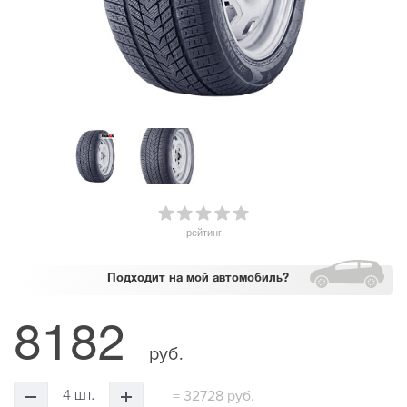
рейтинг
Подходит
на мой автомобиль?
8182
руб.
=
32728 руб.
4 шт.