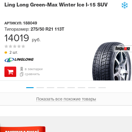
Ling Long Green-Max Winter Ice I-15 SUV
188049
АРТИКУЛ:
Типоразмер:
275/50 R21
113T
14019
руб.
2 шт.
в закладки
сравнить
Показать все похожие товары