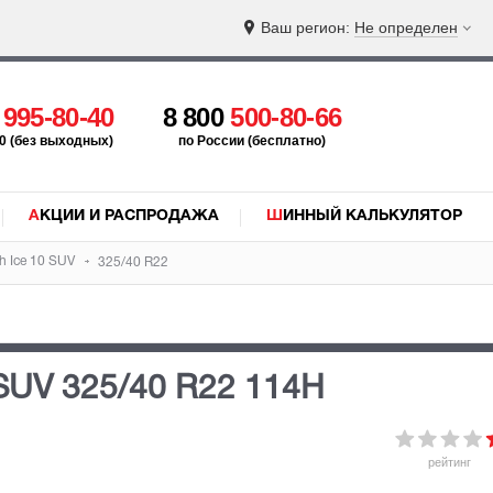
Ваш регион:
Не определен
5
995-80-40
8 800
500-80-66
:00 (без выходных)
по России (бесплатно)
АКЦИИ И РАСПРОДАЖА
ШИННЫЙ КАЛЬКУЛЯТОР
h Ice 10 SUV
325/40 R22
 SUV
325/40 R22 114H
рейтинг