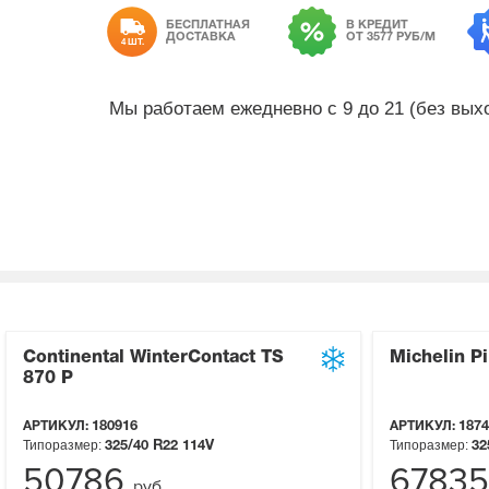
БЕСПЛАТНАЯ
В КРЕДИТ
ДОСТАВКА
ОТ 3577 РУБ/М
4 ШТ.
Мы работаем ежедневно с 9 до 21 (без вы
Continental WinterContact TS
Michelin Pi
870 P
АРТИКУЛ:
180916
АРТИКУЛ:
1874
Типоразмер:
Типоразмер:
325/40 R22
114V
32
50786
6783
руб.