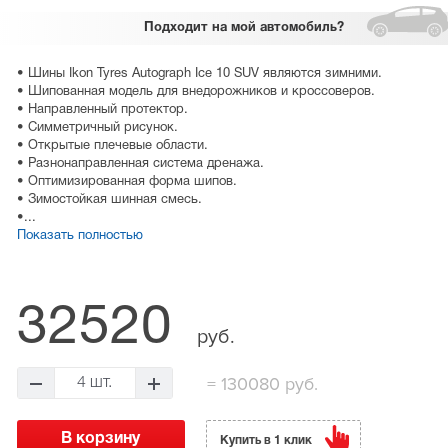
Подходит
на мой автомобиль?
• Шины Ikon Tyres Autograph Ice 10 SUV являются зимними.
• Шипованная модель для внедорожников и кроссоверов.
• Направленный протектор.
• Симметричный рисунок.
• Открытые плечевые области.
• Разнонаправленная система дренажа.
• Оптимизированная форма шипов.
• Зимостойкая шинная смесь.
•...
Показать полностью
32520
руб.
=
130080 руб.
4 шт.
Купить в 1 клик