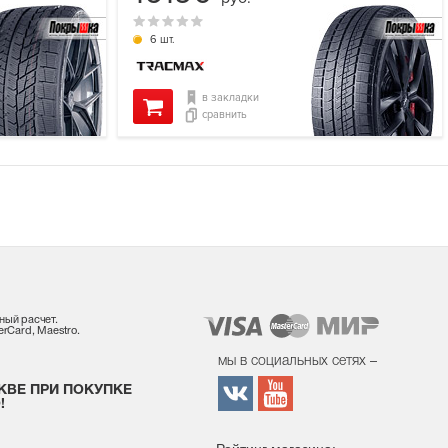
6 шт.
в закладки
сравнить
ный расчет.
rCard, Maestro.
мы в социальных сетях –
КВЕ ПРИ ПОКУПКЕ
!