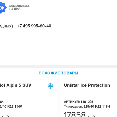
САМОВЫВОЗ
1-2 ДНЯ
ходных)
+7 495
995-80-40
ПОХОЖИЕ ТОВАРЫ
lot Alpin 5 SUV
Unistar Ice Protection
64
АРТИКУЛ:
1101295
Типоразмер:
5/40 R22
114V
325/40 R22
118H
5
17858
руб.
руб.