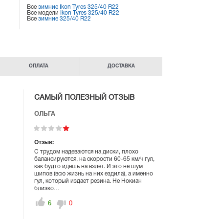
Все
зимние Ikon Tyres 325/40 R22
Все модели
Ikon Tyres 325/40 R22
Все
зимние 325/40 R22
ОПЛАТА
ДОСТАВКА
САМЫЙ ПОЛЕЗНЫЙ ОТЗЫВ
ОЛЬГА
Отзыв:
С трудом надеваются на диски, плохо
балансируются, на скорости 60-65 км/ч гул,
как будто идешь на взлет. И это не шум
шипов (всю жизнь на них ездила), а именно
гул, который издает резина. Не Нокиан
близко…
6
0