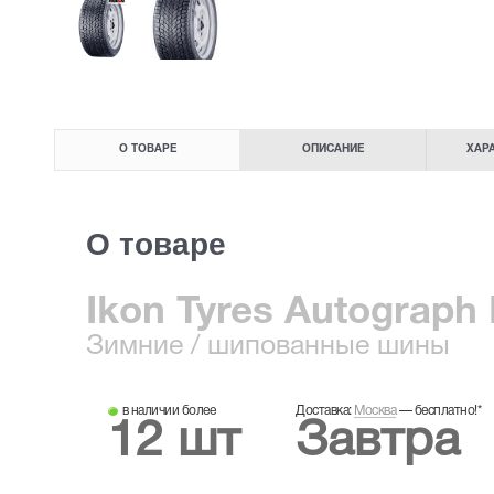
О ТОВАРЕ
ОПИСАНИЕ
ХАР
О товаре
Ikon Tyres Autograph 
Зимние
/ шипованные шины
в наличии более
Доставка:
Москва
—
бесплатно!
*
12 шт
Завтра