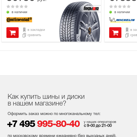
в наличии
в наличии
в закладки
в з
сравнить
сра
Как купить шины и диски
в нашем магазине?
Оформить заказ можно по многоканальному тел:
+7 495
995-80-40
у наших операторов
с 9-00 до 21-00
по московскому времени ежедневно (без выходных
дней
).