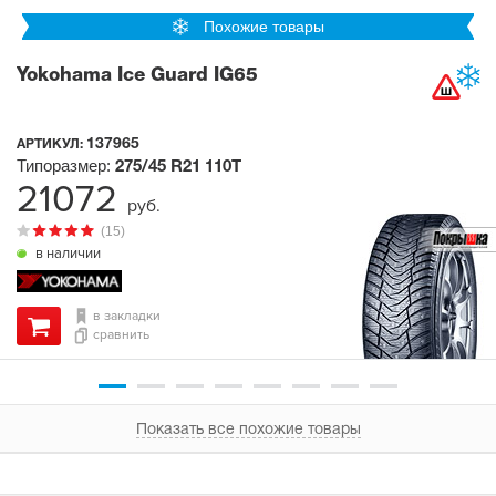
Похожие товары
Yokohama Ice Guard IG65
137965
АРТИКУЛ:
Типоразмер:
275/45 R21
110T
21072
руб.
(15)
в наличии
в закладки
сравнить
Показать все похожие товары