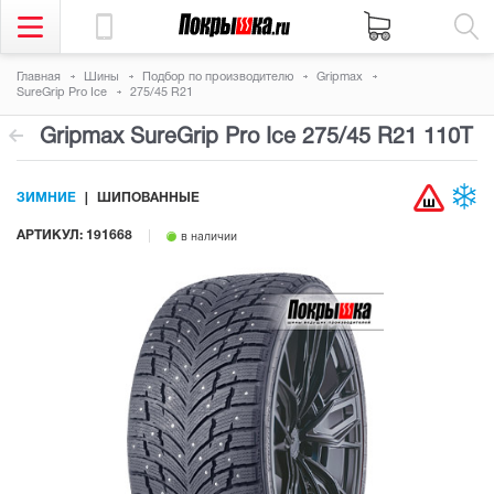
Главная
Шины
Подбор по производителю
Gripmax
SureGrip Pro Ice
275/45 R21
Gripmax SureGrip Pro Ice
275/45 R21 110T
ЗИМНИЕ
ШИПОВАННЫЕ
АРТИКУЛ: 191668
в наличии