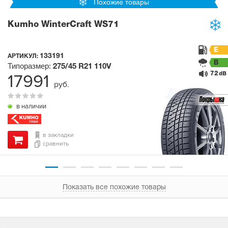
Похожие товары
Kumho WinterCraft WS71
E
133191
АРТИКУЛ:
B
Типоразмер:
275/45 R21
110V
72
17991
dB
руб.
в наличии
в закладки
сравнить
Показать все похожие товары