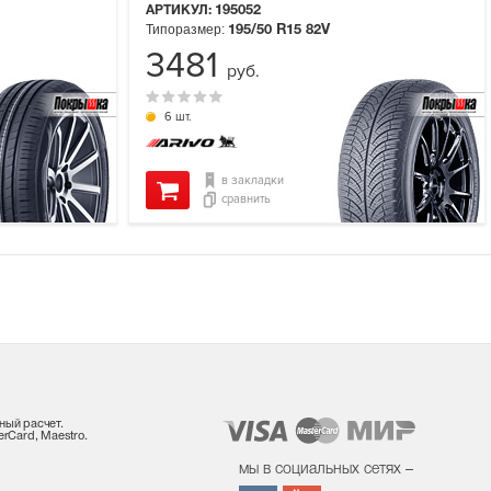
АРТИКУЛ:
195052
Типоразмер:
195/50 R15
82V
3481
руб.
6 шт.
в закладки
сравнить
ный расчет.
rCard, Maestro.
мы в социальных сетях –