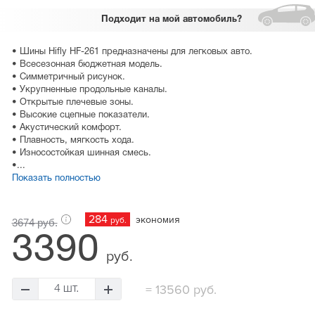
Подходит
на мой автомобиль?
• Шины Hifly HF-261 предназначены для легковых авто.
• Всесезонная бюджетная модель.
• Симметричный рисунок.
• Укрупненные продольные каналы.
• Открытые плечевые зоны.
• Высокие сцепные показатели.
• Акустический комфорт.
• Плавность, мягкость хода.
• Износостойкая шинная смесь.
•...
Показать полностью
284
экономия
руб.
3674 руб.
3390
руб.
=
13560 руб.
4 шт.