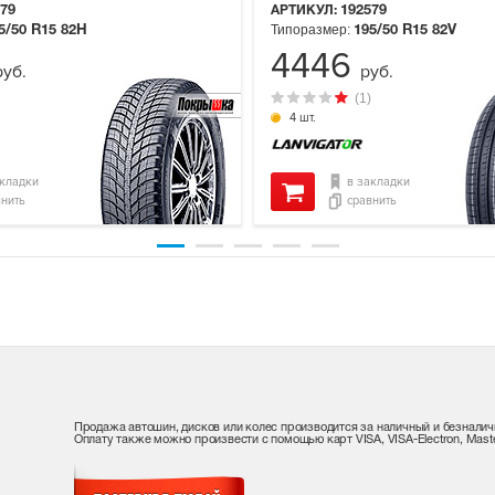
79
АРТИКУЛ:
192579
Типоразмер:
5/50 R15
82H
195/50 R15
82V
4446
руб.
руб.
(1)
4 шт.
акладки
в закладки
внить
сравнить
Продажа автошин, дисков или колес производится за наличный и безналич
Оплату также можно произвести с помощью карт VISA, VISA-Electron, Maste