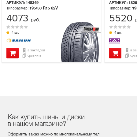
АРТИКУЛ:
148349
АРТИКУЛ:
1826
Типоразмер:
Типоразмер:
195/50 R15
82V
19
4073
5520
руб.
4 шт.
4 шт.
в закладки
в з
сравнить
сра
Как купить шины и диски
в нашем магазине?
Оформить заказ можно по многоканальному тел: