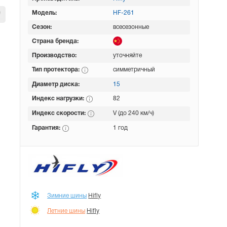
Модель:
HF-261
Сезон:
всесезонные
Страна бренда:
Производство:
уточняйте
Тип протектора:
симметричный
Диаметр диска:
15
Индекс нагрузки:
82
Индекс скорости:
V (до 240 км/ч)
Гарантия:
1 год
Зимние шины
Hifly
Летние шины
Hifly