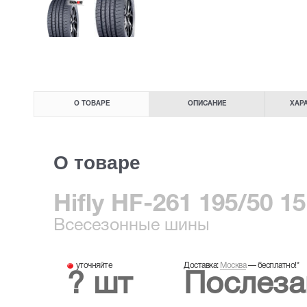
О ТОВАРЕ
ОПИСАНИЕ
ХАР
О товаре
Hifly HF-261 195/50 1
Всесезонные
шины
уточняйте
Доставка:
Москва
—
бесплатно!
*
? шт
Послеза