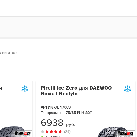
двигателя.
я
Pirelli Ice Zero для DAEWOO
Nexia I Restyle
АРТИКУЛ:
17003
Типоразмер:
175/65 R14
82T
6938
руб.
(29)