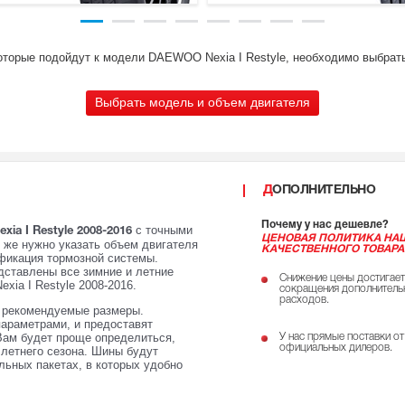
которые подойдут к модели DAEWOO Nexia I Restyle, необходимо выбрать
Выбрать модель и объем двигателя
ДОПОЛНИТЕЛЬНО
Почему у нас дешевле?
с точными
a I Restyle 2008-2016
ЦЕНОВАЯ ПОЛИТИКА НА
к же нужно указать объем двигателя
КАЧЕСТВЕННОГО ТОВАРА
ификация тормозной системы.
ставлены все зимние и летние
Снижение цены достигает
xia I Restyle 2008-2016.
сокращения дополнитель
расходов.
е рекомендуемые размеры.
параметрами, и предоставят
Вам будет проще определиться,
У нас прямые поставки от
официальных дилеров.
 летнего сезона. Шины будут
ьных пакетах, в которых удобно