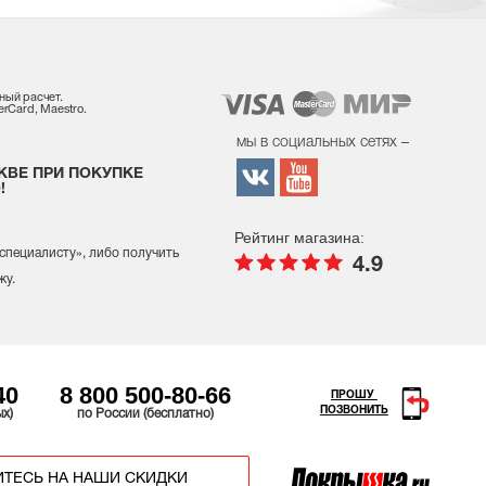
ный расчет.
rCard, Maestro.
мы в социальных сетях –
КВЕ ПРИ ПОКУПКЕ
!
Рейтинг магазина:
 специалисту
», либо получить
4.9
жу.
40
8 800 500-80-66
ПРОШУ
ПОЗВОНИТЬ
ых)
по России (бесплатно)
ТЕСЬ НА НАШИ СКИДКИ