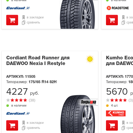
в наличии
в наличии
в закладки
в з
сравнить
сра
Cordiant Road Runner для
Kumho Eco
DAEWOO Nexia I Restyle
для DAEWOO
АРТИКУЛ:
11505
АРТИКУЛ:
1770
Типоразмер:
Типоразмер:
175/65 R14
82H
18
4227
5670
руб.
р
(38)
(3)
в наличии
4 шт.
в закладки
в з
сравнить
сра