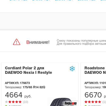
Внимание!
Снизу показаны популярные шины
Для правильного подбора автоши
Cordiant Polar 2 для
Roadstone 
DAEWOO Nexia I Restyle
DAEWOO Nex
АРТИКУЛ:
176673
АРТИКУЛ:
1101
Типоразмер:
Типоразмер:
175/65 R14
82Q
19
4664
6670
руб.
р
(10)
(1)