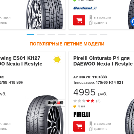
в наличии
акладки
в закладки
внить
сравнить
ПОПУЛЯРНЫЕ ЛЕТНИЕ МОДЕЛИ
wing ES01 KH27
Pirelli Cinturato P1 для
 Nexia I Restyle
DAEWOO Nexia I Restyle
62
АРТИКУЛ:
1101888
Типоразмер:
5/55 R15
86H
175/65 R14
82T
4995
уб.
руб.
(2)
8 шт.
акладки
в закладки
внить
сравнить