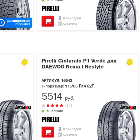
в наличии
в закладки
сравнить
Pirelli Cinturato P1 Verde для
DAEWOO Nexia I Restyle
АРТИКУЛ:
16543
Типоразмер:
175/65 R14
82T
5514
руб.
(14)
в наличии
в закладки
сравнить