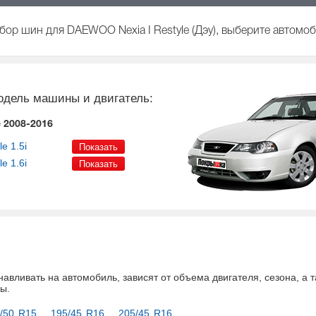
бор шин для DAEWOO Nexia I Restyle (Дэу), выберите автомоб
одель машины и двигатель:
e 2008-2016
le
1.5i
le
1.6i
навливать на автомобиль
, зависят от объема двигателя, сезона, а
ны
.
/50 R15
195/45 R16
205/45 R16