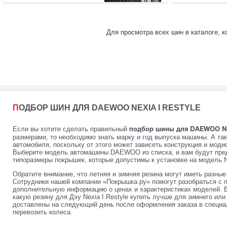
Для просмотра всех шин в каталоге, 
ПОДБОР ШИН ДЛЯ DAEWOO NEXIA I RESTYLE
Если вы хотите сделать правильный
подбор шины для DAEWOO Nexi
размерами, то необходимо знать марку и год выпуска машины. А та
автомобиля, поскольку от этого может зависеть конструкция и мод
Выберите модель автомашины DAEWOO из списка, и вам будут пред
типоразмеры покрышек, которые допустимы к установке на модель Ne
Обратите внимание, что летняя и зимняя резина могут иметь разны
Сотрудники нашей компании «Покрышка.ру» помогут разобраться с 
дополнительную информацию о ценах и характеристиках моделей. 
какую резину для Дэу Nexia I Restyle купить лучше для зимнего или
доставлены на следующий день после оформления заказа в специал
перевозить колеса.