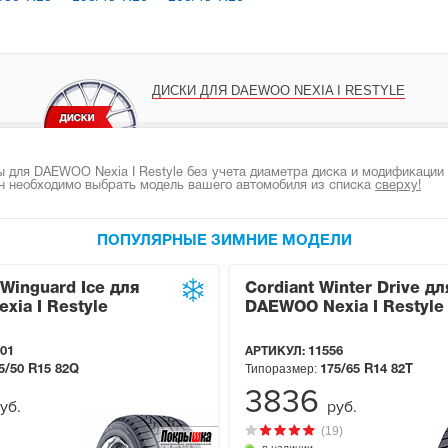
ДИСКИ ДЛЯ DAEWOO NEXIA I RESTYLE
 для DAEWOO Nexia I Restyle без учета диаметра диска и модификации 
н необходимо выбрать модель вашего автомобиля из списка
сверху!
ПОПУЛЯРНЫЕ ЗИМНИЕ МОДЕЛИ
Winguard Ice для
Cordiant Winter Drive дл
ia I Restyle
DAEWOO Nexia I Restyle
01
АРТИКУЛ:
11556
Типоразмер:
5/50 R15
82Q
175/65 R14
82T
3836
уб.
руб.
(19)