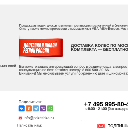
Продажа автошин, дисков или колес производится за наличный и безналич
Оплату также можно произвести с помощью карт VISA, VISA-Electron, Maste
ДОСТАВКА КОЛЕС ПО МОС
КОМПЛЕКТА — БЕСПЛАТНО
рмив свой
Вы можете задать интересующий вопрос
в разделе «
задать вопрос
консультацию
по бесплатному номеру: 8 800 500-80-66.
Внимание! Мы не оказываем услуги по хранению шин и шиномонта
Поделиться:
+7 495 995-80-
c 9:00 - 21:00 (без выходн
info@pokrishka.ru
Написать нам:
ПОДПИШИ