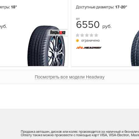
метры:
18"
Доступные диаметры:
17-20"
6550
руб.
руб.
ограничено
Посмотреть все модели Headway
Продажа автошин, дисков или колес производится за наличный и безналич
Оплату также можно произвести с помощью карт VISA, VISA-Electron, Maste