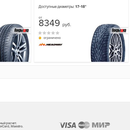
Доступные диаметры:
17-18"
8349
руб.
ограничено
ный расчет.
rCard, Maestro.