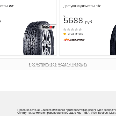
метры:
20"
Доступные диаметры:
18"
5688
б.
руб.
ограничено
Посмотреть все модели Headway
Продажа автошин, дисков или колес производится за наличный и безналич
Оплату также можно произвести с помощью карт VISA, VISA-Electron, Maste