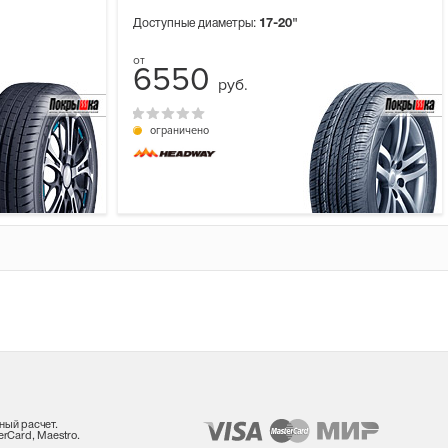
Доступные диаметры:
17-20"
6550
руб.
ограничено
ный расчет.
rCard, Maestro.