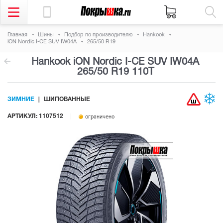
Главная
Шины
Подбор по производителю
Hankook
iON Nordic I-CE SUV IW04A
265/50 R19
Hankook iON Nordic I-CE SUV IW04A
265/50 R19 110T
ЗИМНИЕ
ШИПОВАННЫЕ
АРТИКУЛ: 1107512
ограничено