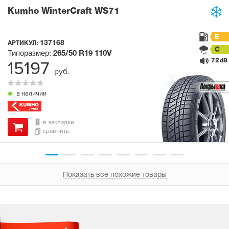
Kumho WinterCraft WS71
E
137168
АРТИКУЛ:
C
Типоразмер:
265/50 R19
110V
72
15197
dB
руб.
в наличии
в закладки
сравнить
Показать все похожие товары